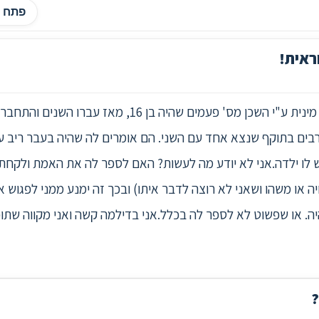
פתח ה
ראית!
דר' שלום,כשהייתי קטן בן 8 הוטרדתי מינית ע"י השכן מס' פע
בים בתוקף שנצא אחד עם השני. הם אומרים לה שהיה בעבר ריב ע
לו ילדה.אני לא יודע מה לעשות? האם לספר לה את האמת ולקחת סי
 או משהו ושאני לא רוצה לדבר איתו) ובכך זה ימנע ממני לפגוש א
. או שפשוט לא לספר לה בכלל.אני בדילמה קשה ואני מקווה שתוכל 
?