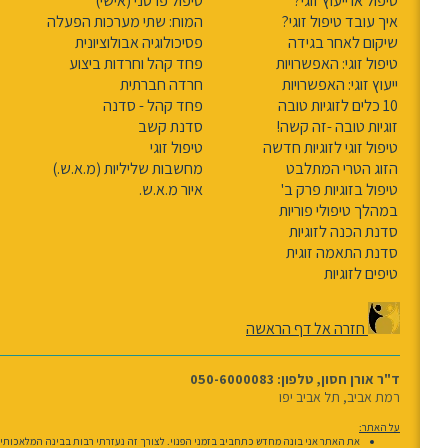
טיפול או ייעוץ זוגי?
טיפול פרטני (אישי)
איך עובד טיפול זוגי?
המוח: שתי מערכות הפעלה
שיקום לאחר בגידה
פסיכולוגיה אבולוציונית
טיפול זוגי: האפשרויות
פחד קהל וחרדות ביצוע
ייעוץ זוגי: האפשרויות
חרדה חברתית
10 כלים לזוגיות טובה
פחד קהל - סדנה
זוגיות טובה -זה קשה!
סדנת קשב
טיפול זוגי לזוגיות חדשה
טיפול זוגי
הזוג הטרי המתלבט
מחשבות שליליות (מ.א.ש.)
טיפול בזוגיות פרק ב'
איור מ.א.ש.
במהלך טיפולי פוריות
סדנת הכנה לזוגיות
סדנת התאמה זוגית
טיפים לזוגיות
חזרה אל דף הראשה
ד"ר אורן חסון, טלפון: 050-6000083
רמת אביב, תל אביב יפו
על האתר: