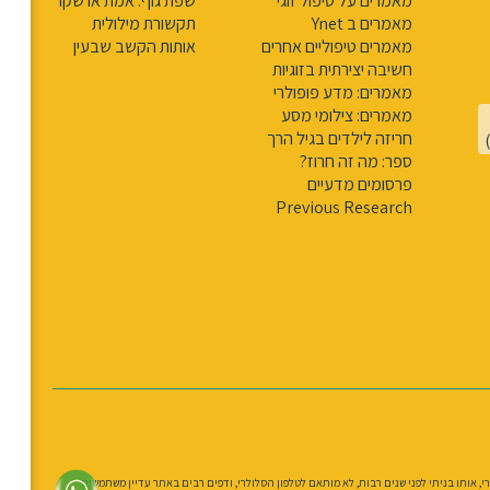
מאמרים על טיפול זוגי
שפת גוף: אמת או שקר
מאמרים ב Ynet
תקשורת מילולית
מאמרים טיפוליים אחרים
אותות הקשב שבעין
חשיבה יצירתית בזוגיות
מאמרים: מדע פופולרי
מאמרים: צילומי מסע
חריזה לילדים בגיל הרך
ספר: מה זה חרוז?
פרסומים מדעיים
Previous Research
י הפנוי. לצורך זה נעזרתי רבות בבינה המלאכותית. את העיצוב ואת הקוד יצרתי בעזרת ChatGPT, ואת מרבית התמונות יצרתי בעזרת Midjourney. האתר המקורי, אותו בניתי לפני שנים רבות, לא מותאם לטלפון הסלולרי, ודפים רבים באתר עדיין משתמשים