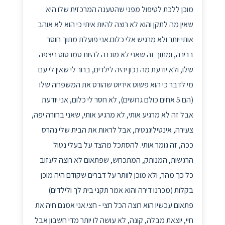
מוכן ללכת לטיפול מפני שהטענה המרכזית שלו היא
שאין מה לתקן והוא לא רוצה להיות איתי כי הוא לא אוהב
אותי יותר ולא מרגיש אלי כלום.אני פועלת מתוך חוסר
ברירה, ומתוך זה שאני לא מוכנה להיות סמרטוט ריצפה
שלו, ולא יודעת מה נכון יהיה לילדים, ברור לי שאין לי עם
מי לדבר כי הוא פשוט אידיוט שהורס את המשפחה שלו
(הם 5 אחים כולם גרושים), לא חסר לי כלום, אני יודעת
אבל זה לא מרגיע אותי, לא מרגיע אותי, שאני בחורה יפה,
צעירה, אינטיליגנטית, אבל לראות את הבית שלי נהרס
ככה, זה גומר אותי. להסתכל מהצד על בעלי נטול
הרגשות, המנותק, המתכחש, שפתאום לא רוצה לעזוב
כל כך מהר, ולא מוכן לוותר על דברים שקודם היה מוכן
בקלות (מכרנו דירה והוא אמר תקני בית לך ולילדים)
פתאום עכשיו הוא רוצה הכל חצי - חצי.אני אמנם חיה את
חיי, יוצאת מבלה, קונה, לא עושה לו יותר מדי חשבון אבל