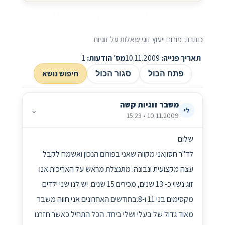
פורום ייעוץ זוגי שאלות על זוגיות
כותרת: פורום ייעוץ זוגי שאלות על זוגיות
תאריך פנייה:
10.11.2009
מס׳ הודעות:
1
חיפוש נושא
פתח הכול
סגור הכול
משבר זוגיות קשה
⌄
לי
10.11.2009 • 15:23
שלום
לד"ר חסוןאני מקווה שאני בפורום הנכון ואשמח לקבל
עצה מקצועית ונבונה. מתנצלת מראש על האריכות.אנו
זוג נשוי כ- 13 שנים, מכירים 15 שנים. יש לנו שני ילדים
מקסימים בני 11 ו-8.בחודשים האחרונים אני חווה משבר
מאוד גדול של בעלי ושלי ביחד. הכל התחיל כאשר חזרנו