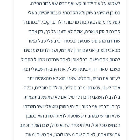
לשמוע על עוד ילד וביקש ואף דרש שאעבור הפלה.
כמובן שהייתי בשוק ולא הסכמתי. כעבור יומיים, בעלי
קפץ מהמיטה בעקבות מריבות הילדים, וקיבל "במתנה"
פריצת דיסק צווארית, אולם לא ידענו על כך, רק אחרי
שחזרנו מהנופש שנסענו בפסח... כי בעלי סבל מאוד
מכאבי תופת, ואני עם הריון לא רצוי, ושני ילדים שמנסים
להנות מהחופשה. בכל אופן לאחר שחזרנו מחו"ל התחיל
משבר מאוד חריף בינינו שכלל את העובדה שבעלי רצה
לעזוב את הבית, והחליט שאני והוא לא מתאימים יותר
אחד לשני, שאנחנו מרבים לריב, והילדים סובלים, ובלה
בלה בלה ושאני חייבת להפיל ואם לא שאשא בתוצאות.
כך היו דבריו. אני כמובן, הייתי בשוק טוטאלי וישר חשדתי
שלאדוני יש מאהבת ששוטפת לו את המוח. הוא כמובן
הכחיש מכל וכל. גיליתי איזה שהוא מייל, שבו הוא התכתב
עם איזו אחת, לא היה שם משהו לוהט, אך משהו מאוד