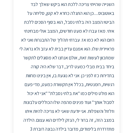
השנייה שהייתי צריכה ללכת הוא ביקש שאלך לבד
באוטובוס.....כן הוא התגלה כחרא לא קטן, סליחה על
הביטוי.המצב היה בלתי נסבל, הוא בסוף הסכים ללכת
איתי. מאז עברו לא מעט חודשים, המצב אולי מבחינתי
היום הוא לא כמו אז. עברתי תהליך של התבגרות ואני לא
פראיירית שלו. הוא אמנם עדיין בבית לא עזב ולא נראה לי
שמתכוון לעשות זאת, אולם אנחנו לא מסוגלים לתקשר
ביחד בבית מבלי כמעט לריב, דבר שלא היה קורה
בתדירות כזו לפני כן. אני לא נוגעת בו, אין בינינו מחוות
רגשיות, רומנטיות, בכלל אין תקשורת כמעט, מדי פעם
הוא פולט מילים כמו "את בלתי נסבלת" "אני לא יכול
לסבול אותך" ועוד פנינים מהפה שלו הכוללים עלבונות
וזלזול והשפלות. אני יודעת שאני לא צריכה להיות איתו
במצב הזה, זה ברור לי, הנזק לילדים הוא עצום. הילדה
מתדרדרת בלימודים, מדובר בילדה נבונה דוברת 3