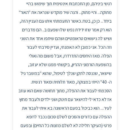
רגשי ביניהם, מן התכתבות אינטימית תוך שימוש בהיי
מתוקה... והיי מתוק... והנה שיר מוקדש שנראה את "האור"
ביחד... כן כן, בטח..כאשר התעמתתי איתו עם העניין הזה,
הוא רק אמר שזו ידידת נפש שלו שפעם ב.. הם מדברים
ושיש לה נישואים טראומטיים ושהם שיתפו אחד את השני
וזה הכל. אני כמובן לא האמנתי, ועדיין סירבתי לעבור
הפלה. מאז היחסים התדרדרו, אבל משום מה ואולי
בהשפעת הורמוני ההריון, ביקשתי ממנו שלא יעזוב,
שישאר, שננסה לתקן שנלך לטיפול, שהוא "במשבר גיל
ה- 40" הייתי במצוקה, מאוד תלותית ומאוד רגשית.
הסכמתי לעבור את ההפלה, מתוך תחושה שאם הוא עוזב
אז לא כדאי לי להישאר עם תינוק ושני ילדים ולעבוד מחוץ
לעיר.... הוא כביכול בפעם הראשונה בא איתי לעבור את
ההפלה עם כדורים והסכים לשלם סכום נכבד לרופא
פרטי (העיקר חלילה לא לשלם מזונות כל החיים) ובפעם