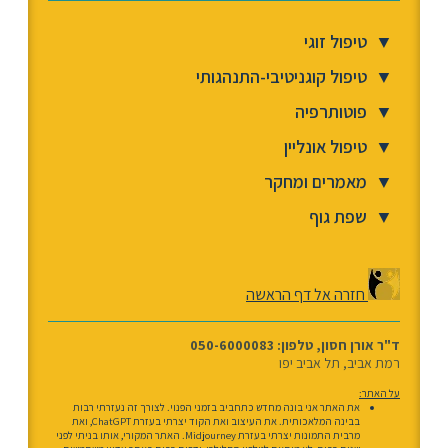
▼
טיפול זוגי
▼
טיפול קוגניטיבי-התנהגותי
▼
פוטותרפיה
▼
טיפול אונליין
▼
מאמרים ומחקר
▼
שפת גוף
חזרה אל דף הראשה
ד"ר אורן חסון, טלפון: 050-6000083
רמת אביב, תל אביב יפו
על האתר:
את האתר אני בונה מחדש כתחביב בזמני הפנוי. לצורך זה נעזרתי רבות
בבינה המלאכותית. את העיצוב ואת הקוד יצרתי בעזרת ChatGPT, ואת
מרבית התמונות יצרתי בעזרת Midjourney. האתר המקורי, אותו בניתי לפני