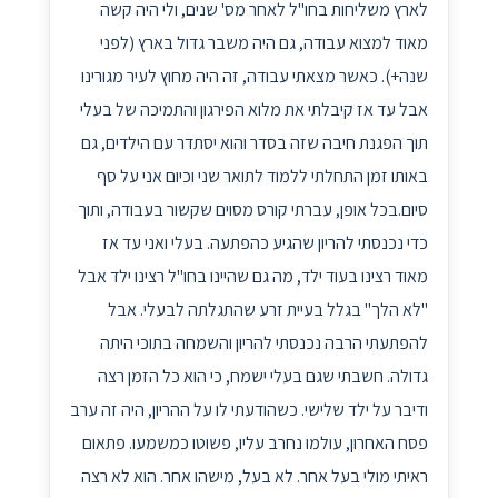
לארץ משליחות בחו"ל לאחר מס' שנים, ולי היה קשה
מאוד למצוא עבודה, גם היה משבר גדול בארץ (לפני
שנה+). כאשר מצאתי עבודה, זה היה מחוץ לעיר מגורינו
אבל עד אז קיבלתי את מלוא הפירגון והתמיכה של בעלי
תוך הפגנת חיבה שזה בסדר והוא יסתדר עם הילדים, גם
באותו זמן התחלתי ללמוד לתואר שני וכיום אני על סף
סיום.בכל אופן, עברתי קורס מסוים שקשור בעבודה, ותוך
כדי נכנסתי להריון שהגיע כהפתעה. בעלי ואני עד אז
מאוד רצינו בעוד ילד, מה גם שהיינו בחו"ל רצינו ילד אבל
"לא הלך" בגלל בעיית זרע שהתגלתה לבעלי. אבל
להפתעתי הרבה נכנסתי להריון והשמחה בתוכי היתה
גדולה. חשבתי שגם בעלי ישמח, כי הוא כל הזמן רצה
ודיבר על ילד שלישי. כשהודעתי לו על ההריון, היה זה ערב
פסח האחרון, עולמו נחרב עליו, פשוטו כמשמעו. פתאום
ראיתי מולי בעל אחר. לא בעל, מישהו אחר. הוא לא רצה