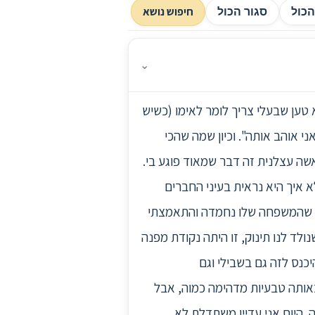
חיפוש נושא
כול
סגור הכול
⌄
יה מזיק לי.לדוגמא, הוא טען שבעלי צריך לומר לאימו (כשיש
ני אוהב אותה". וכיון שמה שהכי
שה עצלנית זה דבר שמאוד פוגע בי.
א איך היא נראית בעיני החברים
תי שהמשפחה שלו נחמדה והתאמצתי
ולד לנו תינוק, זו היתה נקודת מפנה
יכנס לזה גם בשבילי וגם
באותה טבעיות מדהימה כמוה, אבל
. היום אני עדיין משתדלת לא