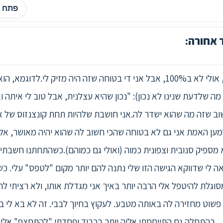
פתח ה
 אחורה:
עכשיו זה יותר מובן.ולגבי לתת צ'אנס, אולי לא ב100%, אבל אני די בטוחה שזה ה
מה שלדעת שנינו לא נכון): "נכון שהיא עצלנית, אבל טוב לי איתה וא
שוב שזה מה שהוא ישדר לה.אני חושבת שלהיות תחת קונצנזוס של א
למען האמת אני גם לא בטוחה שהכי חשוב לה שהוא יהיה מאושר, אל
מספיק סנובית וצפונית כמוה (ואולי גם כמוהם).כשהתחתנו חשב
ה לי שדווקא הגישה הזו שלי נתנה להם יותר מקום "לטפס" עלי. כשנ
סוגלת להיטפל אלי הרבה יותר באיך אני מגדלת אותו, ולא רציתי לה
 פשוט מחזירה לה באותה מטבע. לעקוץ בחיוך לבבי. זה לא בא לי 
.. בהתחלה גם התייחסתי אליה יותר בכבוד ופחדתי "להתחצף" אליה