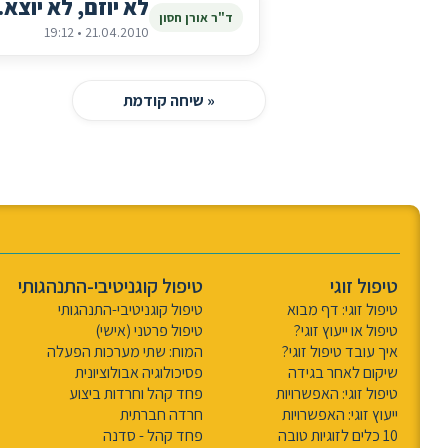
לא יוזם, לא יוצא.
ד"ר אורן חסון
21.04.2010 • 19:12
« שיחה קודמת
טיפול זוגי
טיפול קוגניטיבי-התנהגותי
טיפול זוגי: דף מבוא
טיפול קוגניטיבי-התנהגותי
טיפול או ייעוץ זוגי?
טיפול פרטני (אישי)
איך עובד טיפול זוגי?
המוח: שתי מערכות הפעלה
שיקום לאחר בגידה
פסיכולוגיה אבולוציונית
טיפול זוגי: האפשרויות
פחד קהל וחרדות ביצוע
ייעוץ זוגי: האפשרויות
חרדה חברתית
10 כלים לזוגיות טובה
פחד קהל - סדנה