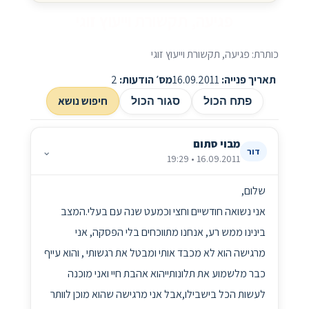
פגיעה, תקשורת וייעוץ זוגי
כותרת: פגיעה, תקשורת וייעוץ זוגי
תאריך פנייה:
16.09.2011
מס׳ הודעות:
2
חיפוש נושא
פתח הכול
סגור הכול
מבוי סתום
⌄
דור
16.09.2011 • 19:29
שלום,
אני נשואה חודשיים וחצי וכמעט שנה עם בעלי.המצב
בינינו ממש רע, אנחנו מתווכחים בלי הפסקה, אני
מרגישה הוא לא מכבד אותי ומבטל את רגשותי , והוא עייף
כבר מלשמוע את תלונותייהוא אהבת חיי ואני מוכנה
לעשות הכל בישבילו,אבל אני מרגישה שהוא מוכן לוותר