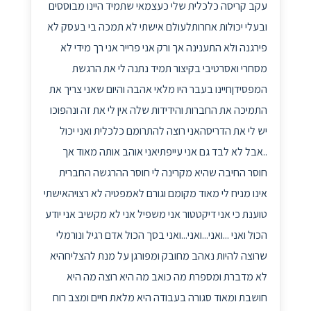
עקב קריסה כלכלית שלי כעצמאי שתמיד היינו מבוססים
ובעלי יכולות אחרותלעולם אישתי לא תמכה בי בעסק לא
פירגנה ולא התענינה אך ורק אני פרייר אני רך מידי לא
מסחרי ואסרטיבי בקיצור תמיד נתנה לי את הרגשת
המפסידןחיינו בעבר היו מלאי אהבה והיום שאני צריך את
התמיכה את החברות והידידות שלה אין לי את זה ונהפוכו
יש לי את הדריסהאני רוצה להתרומם כלכלית ואני יכול
..אבל לא לבד גם אני עייפתיאני אוהב אותה מאוד אך
חוסר החיבה שהיא מקרינה לי חוסר ההרגשה החברית
אינו מניח לי מאוד מקומם וגורם לאמפטיה לא רצויהאישתי
טוענת כי אני דיקטטור אני משפיל אני לא מקשיב אני יודע
הכול ואני ...ואני...ואני...ואני בסך הכול אדם רגיל ונורמלי
שרוצה להיות נאהב מחובק ומפורגן על מנת להצליחהיא
לא מדברת ומספרת מה כואב מה היא רוצה מה היא
חושבת ומאוד סגורה בעבודה היא מלאת חיים ומצב רוח