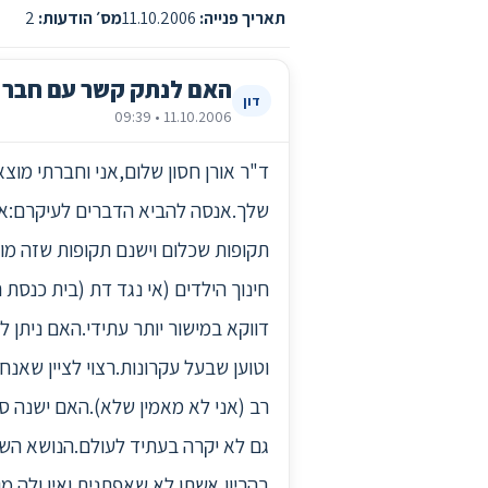
תאריך פנייה:
11.10.2006
מס׳ הודעות:
2
האם לנתק קשר עם חבר 
דון
11.10.2006 • 09:39
ד"ר אורן חסון שלום,אני וחברתי מוצא
שלך.אנסה להביא הדברים לעיקרם:אנח
תקופות שכלום וישנם תקופות שזה מוג
חינוך הילדים (אי נגד דת (בית כנסת
דווקא במישור יותר עתידי.האם ניתן 
וטוען שבעל עקרונות.רצוי לציין שאנח
רב (אני לא מאמין שלא).האם ישנה סד
גם לא יקרה בעתיד לעולם.הנושא השני
בהריון,אשתו לא שאפתנית ואין ןלה 