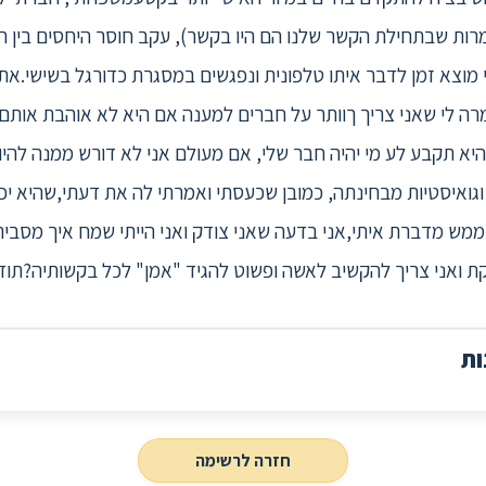
(למרות שבתחילת הקשר שלנו הם היו בקשר), עקב חוסר היחסים בין
 מוצא זמן לדבר איתו טלפונית ונפגשים במסגרת כדורגל בשישי.א
רה לי שאני צריך ךוותר על חברים למענה אם היא לא אוהבת אותם
היא תקבע לע מי יהיה חבר שלי, אם מעולם אני לא דורש ממנה לה
 וגואיסטיות מבחינתה, כמובן שכעסתי ואמרתי לה את דעתי,שהיא יכו
ממש מדברת איתי,אני בדעה שאני צודק ואני הייתי שמח איך מסביר
קת ואני צריך להקשיב לאשה ופשוט להגיד "אמן" לכל בקשותיה?תו
ות
חזרה לרשימה