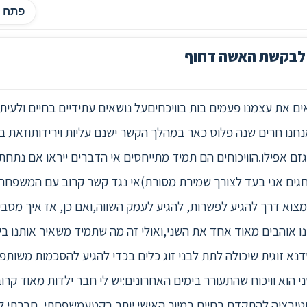
פתח ה
לבקשת האשה דחוף
ים את עצמנו פעמים בות בוויכחיםעל נושאים עתידיים בחיים ולעיתי
נו חרים שנה פלוס כאר במהלך הקשר ישנם עליות וירידותוזאת ב
זם אפילו.הוויכוחים הם תמיד מתייחסים אי הדברים ייראו אם נתחתן
 חגים אני בעד לצורך שמירת מסורת)אי נגד קשר קרוב עם המשפחה 
למצוא דרך להגיע לפשרות, להגיע לעמק השווה,ואם כן, אז איך מסבי
נו אוהבים מאוד אחד את השני,ואולי זה מה שתמיד משאיר אותנו ביח
נא זוגית שיכולה לתת לבני זוג כלים בכדי להגיע להסכמות משותפו
 הוא וויכוח שהתעורר בימים האחרונים:יש לי חבר ילדות מאוד קרו
מוטיבציה להתקדם בחיים במיור האישי יותר בקטעמשפחתי, חברתי ל