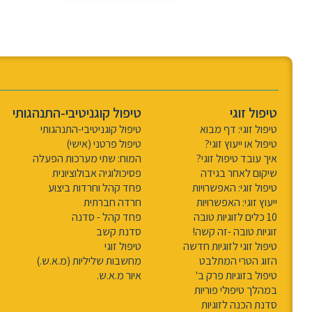
טיפול זוגי
טיפול קוגניטיבי-התנהגותי
טיפול זוגי: דף מבוא
טיפול קוגניטיבי-התנהגותי
טיפול או ייעוץ זוגי?
טיפול פרטני (אישי)
איך עובד טיפול זוגי?
המוח: שתי מערכות הפעלה
שיקום לאחר בגידה
פסיכולוגיה אבולוציונית
טיפול זוגי: האפשרויות
פחד קהל וחרדות ביצוע
ייעוץ זוגי: האפשרויות
חרדה חברתית
10 כלים לזוגיות טובה
פחד קהל - סדנה
זוגיות טובה -זה קשה!
סדנת קשב
טיפול זוגי לזוגיות חדשה
טיפול זוגי
הזוג הטרי המתלבט
מחשבות שליליות (מ.א.ש.)
טיפול בזוגיות פרק ב'
איור מ.א.ש.
במהלך טיפולי פוריות
סדנת הכנה לזוגיות