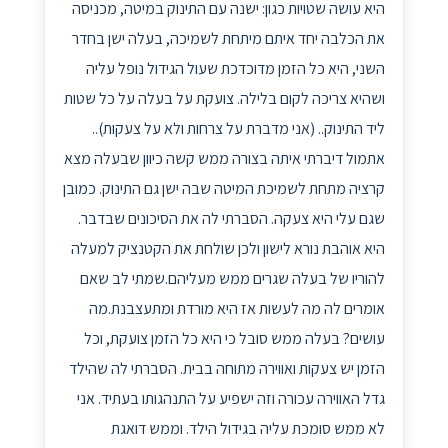
היא עושה שטויות כגון: ישנה עם התינוק במיטה, מכניסה
את הכלבה יחד איתם מיתחת לשמיכה, בעלה ישן בחדר
השני, היא כל הזמן מדוכדכת שעול הגידול נופל עליה
ושהיא צריכה לקום בלילה. צועקת על בעלה על כל שטות
ליד התינוק.. (אני מדברת על צרחות ולא על צעקות)..
אתמול דיברתי איתה בצורה ממש קשה כיוון שבעלה מצא
קרציה מתחת לשמיכת המיטה שבה ישן גם התינוק. כמובן
שגם עלי היא צעקה. הסברתי לה את הסיכונים שבדבר.
היא אוהבת נורא לישון ולכן שולחת את הקטנציק למעלה
להוריו של בעלה שגרים ממש מעליהם.שמתי לב שאם
אומרים לה מה לעשות אז היא מורדת ומתעצבנת.מה
עושים? בעלה ממש סובל כי היא כל הזמן צועקת, וכל
הזמן יש צעקות ואווירה מתוחה בבית. הסברתי לה שהילד
גדל האווירה עכורה וזה ישפיע על התנהגותו בעתיד. אני
לא ממש סומכת עליה בגידול הילד. וממש דואגת