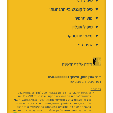
▼
טיפול זוגי
▼
טיפול קוגניטיבי-התנהגותי
▼
פוטותרפיה
▼
טיפול אונליין
▼
מאמרים ומחקר
▼
שפת גוף
חזרה אל דף הראשה
ד"ר אורן חסון, טלפון: 050-6000083
רמת אביב, תל אביב יפו
על האתר:
את האתר אני בונה מחדש כתחביב בזמני הפנוי. לצורך זה נעזרתי רבות
בבינה המלאכותית. את העיצוב ואת הקוד יצרתי בעזרת ChatGPT, ואת
מרבית התמונות יצרתי בעזרת Midjourney. האתר המקורי, אותו בניתי לפני
שנים רבות, לא מותאם לטלפון הסלולרי, ודפים רבים באתר עדיין משתמשים
בתבניות הישנות שלו. קחו בחשבון, לכן, שחלק מהדפים עדיין נקרא הרבה
יותר טוב על המחשב מאשר על מסך הטלפון. הדפים מתעדכנים בהדרגה, ואני