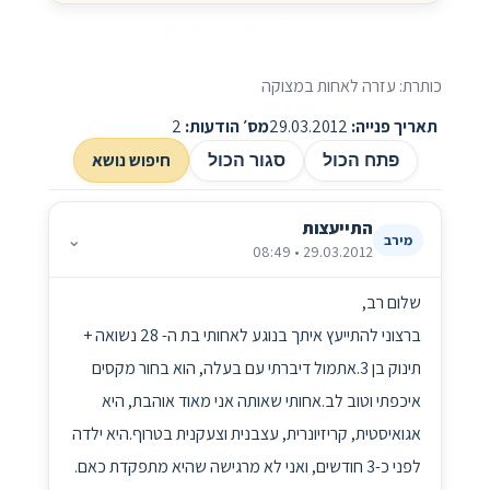
עזרה לאחות במצוקה
כותרת: עזרה לאחות במצוקה
תאריך פנייה:
29.03.2012
מס׳ הודעות:
2
חיפוש נושא
פתח הכול
סגור הכול
התייעצות
⌄
מירב
29.03.2012 • 08:49
שלום רב,
ברצוני להתייעץ איתך בנוגע לאחותי בת ה- 28 נשואה +
תינוק בן 3.אתמול דיברתי עם בעלה, הוא בחור מקסים
איכפתי וטוב לב.אחותי שאותה אני מאוד אוהבת, היא
אגואיסטית, קריזיונרית, עצבנית וצעקנית בטרוף.היא ילדה
לפני כ-3 חודשים, ואני לא מרגישה שהיא מתפקדת כאם.