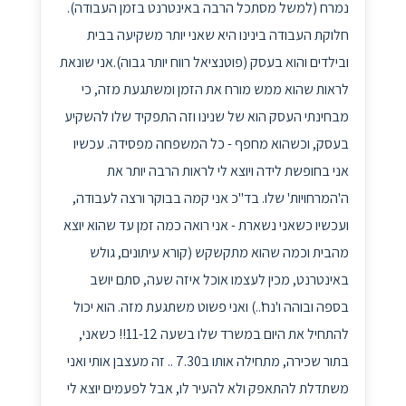
נמרח (למשל מסתכל הרבה באינטרנט בזמן העבודה).
חלוקת העבודה בינינו היא שאני יותר משקיעה בבית
ובילדים והוא בעסק (פוטנציאל רווח יותר גבוה).אני שונאת
לראות שהוא ממש מורח את הזמן ומשתגעת מזה, כי
מבחינתי העסק הוא של שנינו וזה התפקיד שלו להשקיע
בעסק, וכשהוא מחפף - כל המשפחה מפסידה. עכשיו
אני בחופשת לידה ויוצא לי לראות הרבה יותר את
ה'המרחויות' שלו. בד"כ אני קמה בבוקר ורצה לעבודה,
ועכשיו כשאני נשארת - אני רואה כמה זמן עד שהוא יוצא
מהבית וכמה שהוא מתקשקש (קורא עיתונים, גולש
באינטרנט, מכין לעצמו אוכל איזה שעה, סתם יושב
בספה ובוהה ו'נח'..) ואני פשוט משתגעת מזה. הוא יכול
להתחיל את היום במשרד שלו בשעה 11-12!! כשאני,
בתור שכירה, מתחילה אותו ב7.30 .. זה מעצבן אותי ואני
משתדלת להתאפק ולא להעיר לו, אבל לפעמים יוצא לי