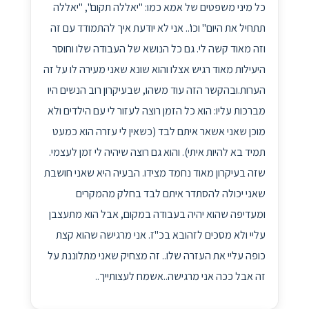
כל מיני משפטים של אמא כמו: "יאללה תקום", "יאללה
תתחיל את היום" וכו'.. אני לא יודעת איך להתמודד עם זה
וזה מאוד קשה לי. גם כל הנושא של העבודה שלו וחוסר
היעילות מאוד רגיש אצלו והוא שונא שאני מעירה לו על זה
הערות.ובהקשר הזה עוד משהו, שבעיקרון רוב הנשים היו
מברכות עליו: הוא כל הזמן רוצה לעזור לי עם הילדים ולא
מוכן שאני אשאר איתם לבד (כשאין לי עזרה הוא כמעט
תמיד בא להיות איתי). והוא גם רוצה שיהיה לי זמן לעצמי.
שזה בעיקרון מאוד נחמד מצידו. הבעיה היא שאני חושבת
שאני יכולה להסתדר איתם לבד בחלק מהמקרים
ומעדיפה שהוא יהיה בעבודה במקום, אבל הוא מתעצבן
עליי ולא מסכים לזהובא בכ"ז. אני מרגישה שהוא קצת
כופה עליי את העזרה שלו.. זה מצחיק שאני מתלוננת על
זה אבל ככה אני מרגישה..אשמח לעצותייך..