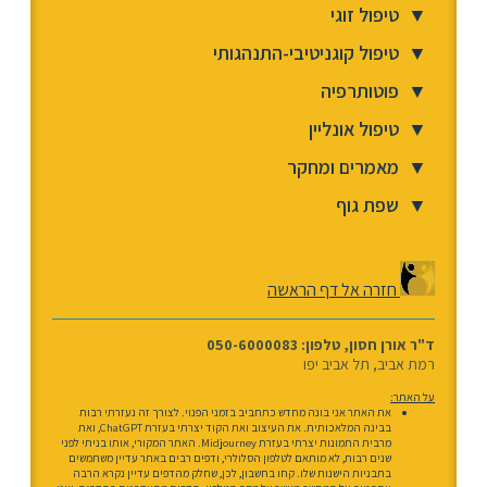
▼
טיפול זוגי
▼
טיפול קוגניטיבי-התנהגותי
▼
פוטותרפיה
▼
טיפול אונליין
▼
מאמרים ומחקר
▼
שפת גוף
חזרה אל דף הראשה
ד"ר אורן חסון, טלפון: 050-6000083
רמת אביב, תל אביב יפו
על האתר:
את האתר אני בונה מחדש כתחביב בזמני הפנוי. לצורך זה נעזרתי רבות
בבינה המלאכותית. את העיצוב ואת הקוד יצרתי בעזרת ChatGPT, ואת
מרבית התמונות יצרתי בעזרת Midjourney. האתר המקורי, אותו בניתי לפני
שנים רבות, לא מותאם לטלפון הסלולרי, ודפים רבים באתר עדיין משתמשים
בתבניות הישנות שלו. קחו בחשבון, לכן, שחלק מהדפים עדיין נקרא הרבה