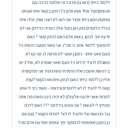
ללמוד ביחד.(הוא גם אדם כזה שלומד הרבה עם
אנשים)מצד אחד אותו אדם כל הזמן בקשר איתי ואנחנו
צוחקים המון ביחד ומצד שני הוא לא רוצה אותי, אלה איתי
בגלל הלמודים (אין כאן ניצול אלה הפריה הדדית).אני לא
יודעת איך לנהוג באותו אדם האם לנתק קשר ? האם
להמשיך ללמוד איתו. כי סה"כ אני מאוד פגועה רגשית כל
פעם שאני איתו - כמובן שאני לא מראה לו. אני גם לא
מסוגלת להגיד לו לא! כל פעם שאני אומרת לא, אח"כ יש
בי רגשות אשם כיאלו הפסדתי משהו ומיד אני מתקשרת
אליו כן ללמוד ביחד.האם לנתק איתו את הקשר?קצת
קשה לי להגיד לו לא ללמודים וכדומה - מאוד כיף לי איתו.
למרות שאני יודעת שלעולם לא יהיה ביננו משהו.מה אתה
ממליץ לי לעשות ? אני ממש בדילמה ??? האם ללכת
נגד הרגשות שלי ולהגיד לו לא? למרות הקושי ? (וגם אם
כן כמובן שאשמח לנימוקיך איך עושים זאת עם אדם שכל