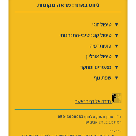
ניווט באתר: מראה מקומות
▼
טיפול זוגי
▼
טיפול קוגניטיבי-התנהגותי
▼
פוטותרפיה
▼
טיפול אונליין
▼
מאמרים ומחקר
▼
שפת גוף
חזרה אל דף הראשה
ד"ר אורן חסון, טלפון: 050-6000083
רמת אביב, תל אביב יפו
על האתר:
את האתר אני בונה מחדש כתחביב בזמני הפנוי. לצורך זה נעזרתי רבות