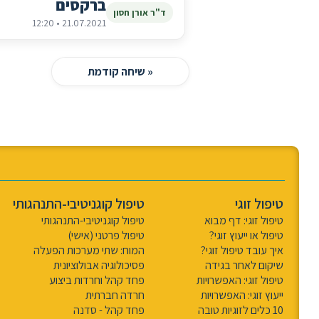
ברקסים
ד"ר אורן חסון
21.07.2021 • 12:20
« שיחה קודמת
טיפול זוגי
טיפול קוגניטיבי-התנהגותי
טיפול זוגי: דף מבוא
טיפול קוגניטיבי-התנהגותי
טיפול או ייעוץ זוגי?
טיפול פרטני (אישי)
איך עובד טיפול זוגי?
המוח: שתי מערכות הפעלה
שיקום לאחר בגידה
פסיכולוגיה אבולוציונית
טיפול זוגי: האפשרויות
פחד קהל וחרדות ביצוע
ייעוץ זוגי: האפשרויות
חרדה חברתית
10 כלים לזוגיות טובה
פחד קהל - סדנה