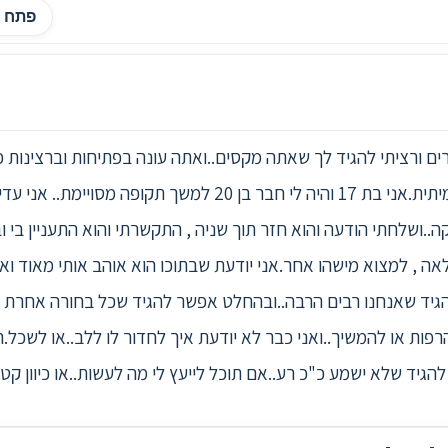
פתח ה
ם ורציתי להגיד לך שאתה מקסים..ואתה עונה בפתיחות וברצינות 
את הלב" ואולי לקבל גם איזו עצה אמיתית.אני בת 17 והיה לי חבר ב
..ושלחתי הודעה והוא חזר תוך שניה , התקשרתי והוא התעניין בי ו
ה , למצוא מישהו אחר.אני יודעת שבתוכו הוא אוהב אותי מאוד וא
הגיד שאנחנו רבים הרבה..ובהחלט אפשר להגיד שכל בחורה אחרת ה
הרפות או להמשיך..ואני כבר לא יודעת איך לחדור לו ללב..או לשכ
גיד שלא ישמע כ"כ רע..אם תוכל לייעץ לי מה לעשות..או כיוון קטן..