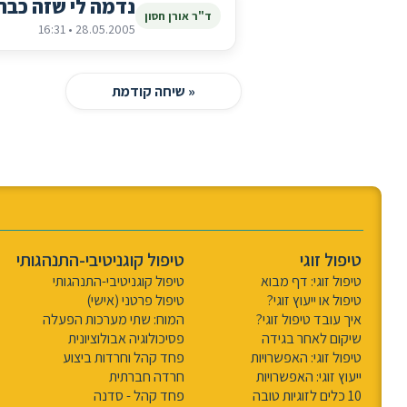
נדמה לי שזה כבר ל
ד"ר אורן חסון
28.05.2005 • 16:31
« שיחה קודמת
טיפול זוגי
טיפול קוגניטיבי-התנהגותי
טיפול זוגי: דף מבוא
טיפול קוגניטיבי-התנהגותי
טיפול או ייעוץ זוגי?
טיפול פרטני (אישי)
איך עובד טיפול זוגי?
המוח: שתי מערכות הפעלה
שיקום לאחר בגידה
פסיכולוגיה אבולוציונית
טיפול זוגי: האפשרויות
פחד קהל וחרדות ביצוע
ייעוץ זוגי: האפשרויות
חרדה חברתית
10 כלים לזוגיות טובה
פחד קהל - סדנה