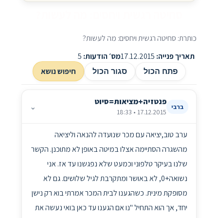
סחיטה רגשית ויחסים: מה לעשות?
כותרת: סחיטה רגשית ויחסים: מה לעשות?
תאריך פנייה:
17.12.2015
מס׳ הודעות:
5
חיפוש נושא
פתח הכול
סגור הכול
פנטזיה+מציאות=סיוט
⌄
ברבי
17.12.2015 • 18:33
ערב טוב,יציאה עם מכר שנועדה להנאה וליציאה
מהשגרה הסתיימה אצלו במיטה באופן לא מתוכנן. הקשר
שלנו בעיקר טלפוני וכמעט שלא נפגשנו עד אז. אני
נשואה+0, לא באושר ומתקרבת לגיל שלושים. גם לא
מסופקת מינית. כשהגענו לבית המכר אמרתי בוא רק נישן
יחד, אך הוא התחיל "נו אם הגענו עד כאן בואי נעשה את