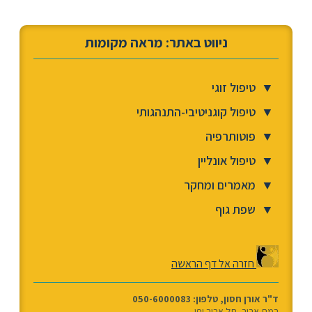
ניווט באתר: מראה מקומות
▼
טיפול זוגי
▼
טיפול קוגניטיבי-התנהגותי
▼
פוטותרפיה
▼
טיפול אונליין
▼
מאמרים ומחקר
▼
שפת גוף
חזרה אל דף הראשה
ד"ר אורן חסון, טלפון: 050-6000083
רמת אביב, תל אביב יפו