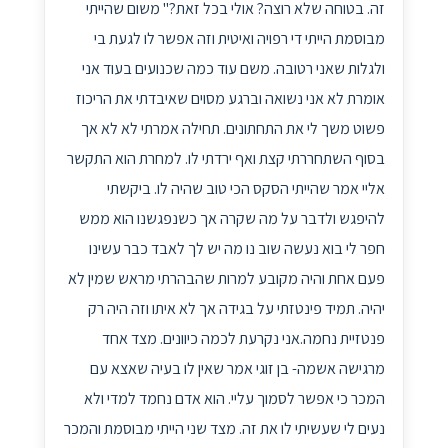
זה. בטוחה שלא רוצה? אולי בכל זאת?" משום שהייתי
מבוסמת הייתי די רפויה ואיטית וזה אפשר לו לגעת בי
ולגלות שאני רטובה. משם עוד כמה שכנועים בעוד אני
אומרת לא אני נשואה וברגע מסוים שאיבדתי את הריכוז
פשוט משך לי את התחתונים. תחילה אמרתי לא לא אך
בסוף השתחררתי קצת ואף ירדתי לו. למחרת הוא התקשר
אליי אמר שהייתי הסקס הכי טוב שהיה לו. ביקשתי
להיפגש ולדבר על מה שקרה אך כשנפגשנו הוא ממש
חפר לי בוא נעשה שוב נו מה יש לך לאבד כבר עשינו
פעם אחת והיה מקובע למרות שהבהרתי מראש שמין לא
יהיה. תמיד פינטזתי על בגידה אך לא איתו וזה היה רק
פנטזיית נחמה.אני נקרעת לכמה כיוונים. מצד אחד
מרגישה אשמה- בן זוגי אמר שאין לו בעיה שאצא עם
המכר כי אפשר לסמוך עליי. הוא אדם נחמד למדי ולא
נעים לי שעשיתי לו את זה. מצד שני הייתי מבוסמת והמכר