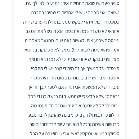
סיפר פעם שנשואה התחילה איתו ונמנע כי לא ילך עם
נשואה. אני מבינה שיש לי אחריות כי שתיתי בחברת
כמעט זר. יכולתי הרי לבקש ממנו בתחילת הערב שיהיה
אחראי לא משנה כמה אתבסם. הוא די ניצל את המצב
ומנסה לשכנע אותי לעשות זאת שוב. מתנער מאחריות
אמר שהוא ניסה לעזור לי(!) כי אני לא מסופקת בנישואיי.
מצד שני בבוקר שאחרי אוננתי כי לא גמרתי איתו ואף
פינטזתי על המשך אך זה היה די קצר. יש לי התקפי
אשמה ומצד שני רבים בוגדים בכוונה וזה היה מקרי.
עובדה שלא המשכתי.אני תוהה אם לספר לבן זוגי אך
נראה לי שלא כדאי כי ישתמש בזה כנשק כנגדי בכל
ויכוח ובכלל לא יודעת איך יגיב ואם זה חד פעמי מה
הרלוונטיות בוידוי? רק נזק. מבינה שהרצון לדבר נובע
מרגשות אשמה ובכלל הוא הרי עיוור לבדידותי וחוסר
סיפוקי בנישואיי ומקטין ראש. עכשיו חושבת על הכל