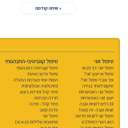
« שיחה קודמת
טיפול זוגי
טיפול קוגניטיבי-התנהגותי
טיפול זוגי: דף מבוא
טיפול קוגניטיבי-התנהגותי
טיפול או ייעוץ זוגי?
טיפול פרטני (אישי)
איך עובד טיפול זוגי?
המוח: שתי מערכות הפעלה
שיקום לאחר בגידה
פסיכולוגיה אבולוציונית
טיפול זוגי: האפשרויות
פחד קהל וחרדות ביצוע
ייעוץ זוגי: האפשרויות
חרדה חברתית
10 כלים לזוגיות טובה
פחד קהל - סדנה
זוגיות טובה -זה קשה!
סדנת קשב
טיפול זוגי לזוגיות חדשה
טיפול זוגי
הזוג הטרי המתלבט
מחשבות שליליות (מ.א.ש.)
טיפול בזוגיות פרק ב'
איור מ.א.ש.