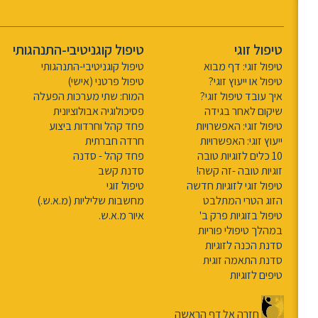
טיפול זוגי
טיפול קוגניטיבי-התנהגותי
טיפול זוגי: דף מבוא
טיפול קוגניטיבי-התנהגותי
טיפול או ייעוץ זוגי?
טיפול פרטני (אישי)
איך עובד טיפול זוגי?
המוח: שתי מערכות הפעלה
שיקום לאחר בגידה
פסיכולוגיה אבולוציונית
טיפול זוגי: האפשרויות
פחד קהל וחרדות ביצוע
ייעוץ זוגי: האפשרויות
חרדה חברתית
10 כלים לזוגיות טובה
פחד קהל - סדנה
זוגיות טובה -זה קשה!
סדנת קשב
טיפול זוגי לזוגיות חדשה
טיפול זוגי
הזוג הטרי המתלבט
מחשבות שליליות (מ.א.ש.)
טיפול בזוגיות פרק ב'
איור מ.א.ש.
במהלך טיפולי פוריות
סדנת הכנה לזוגיות
סדנת התאמה זוגית
טיפים לזוגיות
חזרה אל דף הראשה