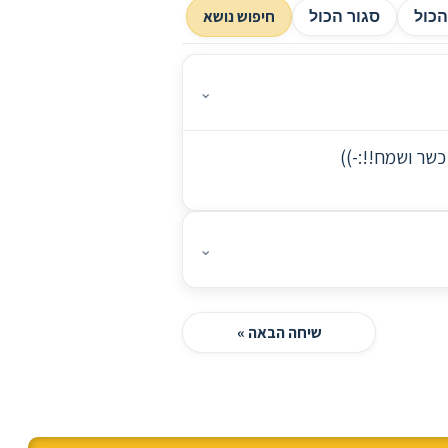
חיפוש נושא
כול
סגור הכול
⌄
שר ושמח!!:-))
⌄
שיחה הבאה »