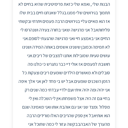
הבנות שלי , ואמא שלי כזאת פרימיטיבית שהיא בחיים לא
תתמוך בגירושים שלי ממנו.בגלל שאנחנו חיים בבית שלו
אז הוא מאיים עליי בגירושים הרבה פעמים ויתרתי ובקשתי
סליחותאבל אני מרגישה שאני בחורה צעירה ושנהרסו לי
החיים אני באמצע חיי ואני מרגישה שהגעתי לסופם.אני
לא תמימה וכמובן ששנינו אשמים באותה המידה ושנינו
עושים טעיות שמובילות אותנו למצבים של ריבים.אני
חושבת לפעמים אז אולי דיי כבר נתגרש כי כולנו פה
סובלים ולא מאושרים הילדים שומעים ריבים וצעקות כל
הזמן השכנים שומעים.אבל יש בי פחד לאן אני אלך איפה
אני יהיה ומה יהיה איתי ועם ילדיי עבדתי כמה שנים רק
בחיי וגם זה היה אצל משפחתו.אין לי השכלה ואין לי
מסלול .ומצד שני אני גם אוהבת אותו ואני מאמינה שגם
הוא אותיאבל אין ספק שהריבים האלו מורידים הרבה
מהערך של האבהבבקשה עזור לי כמה שתוכל אני