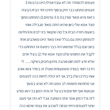
פעמים להסתדר וזה לא עובדאפילו היינו ברבנות 3
פעמים פתחנו כבר תיק ובסוף חזרנו יחד הבית.הבעיה
כזאת והיא מאוד מורכבת מ 3 גורמים:1) התחתנו מתוך
מצד אמא שלי כיוון שהיא היתה מאוד מגבילה אותי
בשעות חזרה הבית וכל מה שקשור ביני לבינו וההחלטה
להתחתן היתה גם בגלל שאז מאוד היינו מאוהבים אחד
בשני וגם בגלל שפשוט היה כבר נימעס אז התחתנו כדי
לקבל את החופש שלנו מצד אמא שלי.2) בעלי אדם
שלא יודע לתת חום ואהבה פירגון חיבוק נשיקה ....... לי
הדבר חסר בצורה משמעותית ואצלו זה בסדר והוא אוהב
אותי בדרכו שלו בלב.אני לא יכולה לחיות ככה לפעמים
אני מחפשת תשומת לב ממנו וזה לא מגיע במשך
שבועות ואף חודשים ורבנו על זה והיה המון בכי הוא מודע
לזה וכל הזמן אמר שזה השתנה אבל לא היה אף פעם
שינוי לפעמים הייתי מנסה לשכנע את עצמי שהוא ככה