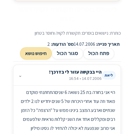
נישואים בוסרים: תקשורת לקויה וחוסר
בטחון
כותרת: נישואים בוסרים: תקשורת לקויה וחוסר בטחון
תאריך פנייה:
14.07.2006
מס׳ הודעות:
2
חיפוש נושא
פתח הכול
סגור הכול
היי בבקשה עזור לי בדרכך!
⌄
ליאת
14.07.2006 • 16:54
היי אני בחורה בת 25 נשואה 6 שניםהתחתנתי מוקדם
מאוד וזה עוד אחרי היכרות של 5 שנים יחדיש לנו 2 ילדים
שנתיים וארבע.המצב בינינו ממש על "הרצפה" כל הזמן
רבים ומקללים אחד את השני קללות נוראיות שלפעמים
אני מרוב שנפגעת לא יכולה להחזיר לו. נסינו מיליון