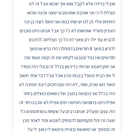
ואין לי ברירה אלא לקבל אותו איך שהוא אבל זה לא
מצליח לי כי אני אוהבת אותו וטבעי שאני ארצה שהוא
היתיחס אליי .3) לנו יש שתי בנות ואני מאוד רוצה בן זכר
העיניין מטריד אותיאותו לא כל כך אבל אנחנו היינו מוכנים
להביא עוד ילד רק שאני לא כל כך מצליחה להיכנס
להריון במשך 8 חודשים.בהתחלה היה הריון שנמשך
חודשיים ואז נפל מטבעו לקחתי את זה קשה מאוד ופה
אני אתן דוגמא שהייתי בדיכאון בגלל זה ובעלי היה מסדר
לי את הבית מטפל בבנות מכין אוכל אבל דבר אחד חשוב
מאוד הוא שכח, אותי , לא היה שם חיבוק דיבור תמיכה לא
היה בכלל.אני נמצאת במצב של נשואים כושלים ביותר
אפילו היינו בחופשה חמישה ימים אפילו לא שכבנו יחד.זה
היה עצוב ומעליב אנחנו רבים על שטויות גמורותממש כל
שעה זה יכול מקסימום להפסיק לשבוע ומיד לאחר מכן
זה ממשיך אני מיואשת ובוכייה ונימאס לי כואב לי על