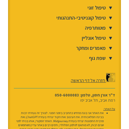
▼
טיפול זוגי
▼
טיפול קוגניטיבי-התנהגותי
▼
פוטותרפיה
▼
טיפול אונליין
▼
מאמרים ומחקר
▼
שפת גוף
חזרה אל דף הראשה
ד"ר אורן חסון, טלפון: 050-6000083
רמת אביב, תל אביב יפו
על האתר:
את האתר אני בונה מחדש כתחביב בזמני הפנוי. לצורך זה נעזרתי רבות
בבינה המלאכותית. את העיצוב ואת הקוד יצרתי בעזרת ChatGPT, ואת
מרבית התמונות יצרתי בעזרת Midjourney. האתר המקורי, אותו בניתי לפני
שנים רבות, לא מותאם לטלפון הסלולרי, ודפים רבים באתר עדיין משתמשים