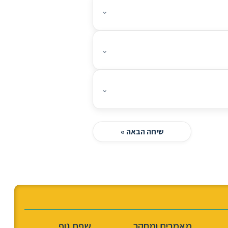
⌄
⌄
⌄
שיחה הבאה »
מאמרים ומחקר
שפת גוף