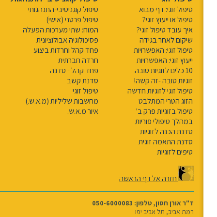
טיפול זוגי: דף מבוא
טיפול קוגניטיבי-התנהגותי
טיפול או ייעוץ זוגי?
טיפול פרטני (אישי)
איך עובד טיפול זוגי?
המוח: שתי מערכות הפעלה
שיקום לאחר בגידה
פסיכולוגיה אבולוציונית
טיפול זוגי: האפשרויות
פחד קהל וחרדות ביצוע
ייעוץ זוגי: האפשרויות
חרדה חברתית
10 כלים לזוגיות טובה
פחד קהל - סדנה
זוגיות טובה -זה קשה!
סדנת קשב
טיפול זוגי לזוגיות חדשה
טיפול זוגי
הזוג הטרי המתלבט
מחשבות שליליות (מ.א.ש.)
טיפול בזוגיות פרק ב'
איור מ.א.ש.
במהלך טיפולי פוריות
סדנת הכנה לזוגיות
סדנת התאמה זוגית
טיפים לזוגיות
חזרה אל דף הראשה
ד"ר אורן חסון, טלפון: 050-6000083
רמת אביב, תל אביב יפו