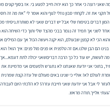
 שאני רוצה כי אחר כך הוא יהיה חייב לפגוע בי. אז בסוף קונים מ
ל תקני את זה. לקחתי סבון נוזלי לגוף והוא אומר לי "את מה זה 
על המון דברים בטיפוח שלי אבל יש דברים שאני לא מוותרת.ניסיתי 
אחד לשני אך תמיד זה נגמר בבכי מהצד שלי ותוך כדי השיחה הוא רק
וא הכי לא קמצן שבעולם, הוא יקנה ויעשה הכול אך עם המילים או
נו הם הבן שלנו.אם זה טלפנית או פנים מול פנים: איך הוא? הוא
מה לעשות, יש עוד כל כך הרבה דבריםשאני יכולה לתת דוגמא...אך 
תיד, בתוכי אני יודעת שאנחנו לא נתגרש ולפעמים אני מדמיינת את
רת לעולם לא! אוליי כי שנינו באים מעולם של עדה קצת שמרנית ש
עזור לי אבל אני יודעת שאני חייבת עזרה! לא הלכתי היום לעבודה כ
געתי אלייך.תודה מראש.