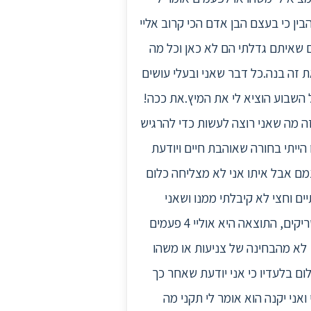
בין כי בעצם הבן אדם הכי קרוב אליי
 שאיתם גדלתי הם לא כאן וכל מה
 זה בנה.כל דבר שאני ובעלי עושים
ה ויכוח על שטות: הוא עשה לי הפתעה ליום הולדת - חופשה באילת 5 ימים וכל השבוע הוציא לי את המיץ.את ככה!
ה מה שאני רוצה לעשות כדי להרגיש
 הייתי בחורה שאוהבת חיים ויודעת
מם אבל איתו אני לא מצליחה כלום
ם וחצי לא קיבלתי ממנו ושאני
מנסה הוא טוען שזה גורם לו לצמרמורת ומטריף אותו,ואם כבר הייתה נשיקה זה רק כי אני עושה כל מיני טריקים, התוצאה היא אוליי 4 פעמים
 לא מהבחינה של צניעות או משהו
ום בלעדיו כי אני יודעת שאחר כך
אני יקנה הוא אומר לי תקני מה