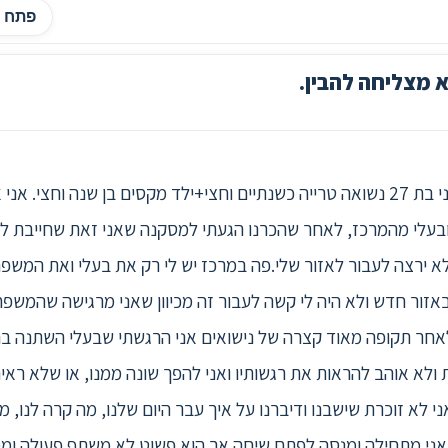
פתח ה
 מצליחה להבין.
אני ינסה להתחיל מנקודה מסויימת.אני בת 27 נשואה טרייה כשנתיים וחצי+ילד מקסים ב
 ובעלי מהמרכז, לאחר שהכרנו הגעתי למסקנה שאני זאת שחייבת לע
לא ירצה לעבור לאזור שלי.פה במרכז יש לי רק את בעלי ואת המשפ
זור חדש ולא היה לי קשה לעבור זה מכיוון שאני מרגישה שהמשפ
.לאחר תקופה מאוד קצרה של נישואים אני הרגשתי שבעלי השתנה בה
ולא אוהב להראות את רגשותיו ואני להפך שונה ממנו, או שלא ראית
לא זוכרת שישבנו ודיברנו על איך עבר היום שלנו, מה קרה לנו, מה
נפשות.לפעמים אני מתחילה ומנסה לפתח שיחה אך הוא פשוט לא משתף פעולה