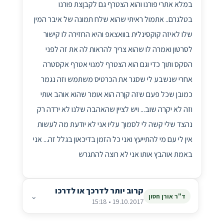
במלא אתרי פורנו והוא הצטרף גם לקבןצת פורנו
בטלגרם.. אתמול ראיתי שהוא שלח תמונה של איבר המין
שלו לאיזה קוקסינלית בוואצאפ והיא החזירה לו קישור
לסרטון ואמרה לו שהוא צריך להראות לה את זה לפני
הסקס ותוך כדי וגם הוא הצטרף למנוי אטרף אקסטרה
אחרי שנשבע לי שסגר את הכרטיס משתמש וזה נגמר
כמובן שכל פעם שזה קןרה הוא אומר שהוא אוהב אותי
וזה לא יקרה שוב... ויש לציין שהאהבה שלנו לא ירדה רק
נהצד שלי קשה לי לסמוך עליו אני לא יודעת מה לעשות
אין לי עם מי להתייעץ ואני כל הזמן בדיכאון בגלל זה... אני
באמת אוהבץ אותו אני לא רוצה להתגרש
קרוב יותר לדרכך או לדרכו
⌄
ד"ר אורן חסון
19.10.2017 • 15:18