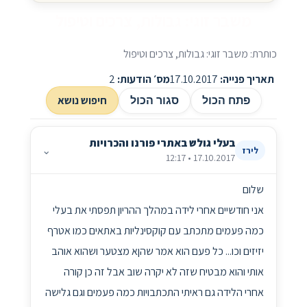
משבר זוגי: גבולות, צרכים וטיפול
כותרת: משבר זוגי: גבולות, צרכים וטיפול
תאריך פנייה:
17.10.2017
מס׳ הודעות:
2
חיפוש נושא
פתח הכול
סגור הכול
בעלי גולש באתרי פורנו והכרויות
⌄
לירז
17.10.2017 • 12:17
שלום
אני חודשיים אחרי לידה במהלך ההריון תפסתי את בעלי
כמה פעמים מתכתב עם קוקסינליות באתאים כמו אטרף
יזיזים וכו... כל פעם הוא אמר שהןא מצטער ושהוא אוהב
אותי והוא מבטיח שזה לא יקרה שוב אבל זה כן קורה
אחרי הלידה גם ראיתי התכתבויות כמה פעמים וגם גלישה