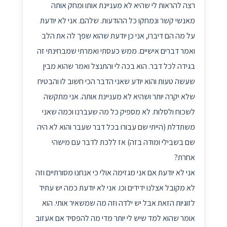
רצה להראות לי שהיא לא מעניינת אותו ומחק אותה
מאנשי קשר ונמחקו כל ההודעות. שלהם. אני לא יודעת
על מה הם דיברו, אני כן יודעת שהוא שפך לה את הלב
ואמר דברים אישיים. ממש כעסתי ואמרתי שמבחינתי זה
בגידה לכל דבר. הוא בכה לי והתנצל ואמר שהוא מבין
שעשה טעות והוא יודע שאני הדבר הכי חשוב לו והבטיח
שלא יקרה יותר ושהיא לא מעניינת אותה. אני מתקשה
לשכוח ולסלוח. לא מספיק כל מה שעברנו וכמה שאני
משתדלת (הייתי שם עבורו בכל דבר שעבר והוא לא היה
שם בשבילי ומודה בזה) אז ללכת לדבר עם מישהי
אחרת?
אני לא יודעת אם אני מגזימה אולי כי אנחנו מסורתיים וזה
לא מקובל אצלנו ידידים וכו. אני לא יודעת כמה יש עתיד
לזוגיות הזאת אבל יש ילדה וזה מה שמשאיר אותי. הוא
אומר שהוא למד שיש לי יותר מדי מה להפסיד אם אעזוב