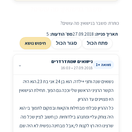
משבר בנישואין: מה עושים?
כותרת: משבר בנישואין: מה עושים?
תאריך פנייה:
27.09.2018
מס׳ הודעות:
5
חיפוש נושא
פתח הכול
סגור הכול
נישואים שמתדרדרים
⌄
נשואה +1
27.09.2018 • 16:03
נשואים שנה וחצי +ילדה. הוא בן 24 אני בת 23.הוא היה
הקשר הרציני הראשון שלי וככה גם הפוך. תחילת הנישואין
היו מצויינים עד ההריון.
כל ההריון סבלתי מבחילות והקאות ובמקום לתמוך בי הוא
היה צוחק עליי ומתנהג בילדותיות. כן חשוב לציין שכל מה
שרצינו היה רץ לקנות לי,אבל מבחינה נפשית לא היה שם.