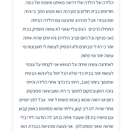
הלידה של הילדה שלי דרשה מאיתנו אשפוז של כמה
חודשים בבית חולים ובזמן הזה הוא ממש תמך בי והיה
שם עבורי. אבל מהרגע שהגענו עם הילדה הביתה
התחילו הריבים . כעס עליי שאני לא עושה מספיק בבית
(אני מניקה וכל היום סביב הילדה) והיו ימים שהיה איתה
יותר כי היו לי מבחנים ולא הפסיק לעשות לי חשבונות מי
עושה יותר ומי פחות.
לאחרונה עשינו שיחה על הנושא אני לקחתי על עצמי
לעשות יותר בבית כדי שלא הכל יפול עליו והוא הבטיח
שיתמוך ביותר (אגב, הייתי בדכדוך אחרי הלידה והייתי
בוכה המון ובמקום לתמוך בי היה טוען שאני מפונקת)
כיום אני רואה שהוא באמת משתדל יותר. אבל לפני יומיים
אחרי שהיה לנו ריב קטן, גיליתי שהוא מסתמס באופן קבוע
עם מישהי בת 18 שעובד איתה (כתב לה הודעה לידי בלי
שראה שאני מסתכלת) . אני פגועה ומרגישה נבגדת. הוא