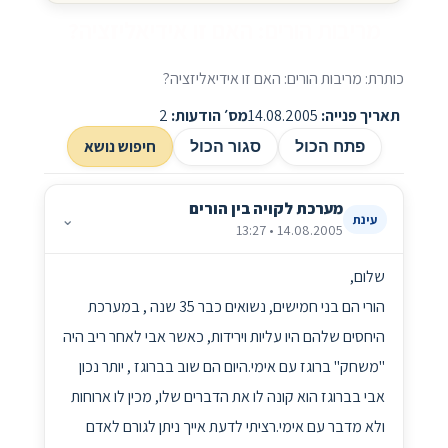
מריבות הורים: האם זו אידיאליזציה?
כותרת: מריבות הורים: האם זו אידיאליזציה?
תאריך פנייה:
14.08.2005
מס׳ הודעות:
2
חיפוש נושא
פתח הכול
סגור הכול
מערכת לקויה בין הורים
⌄
עינת
14.08.2005 • 13:27
שלום,
הורי הם בני חמישים, נשואים כבר 35 שנה , במערכת
היחסים שלהם היו עליות וירידות, כאשר אבי לאחר ריב היה
"משחק" ברוגז עם אימי.היום הם שוב בברוגז , יותר נכון
אבי בברוגז הוא קונה לו את הדברים שלו, מכין לו ארוחות
ולא מדבר עם אימי.רציתי לדעת אייך ניתן לגורם לאדם