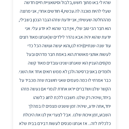
שהיו לי באו מתוך חשש,בלבול וסיטואציית חיים חדשה
שעלי להיות מוכנה לה.עכשיו,4 חודשים אחרי, אני מרוצה
מההחלטה שעשיתי, אני יודעת שזהו הגבר הנכון בשבילי,
הוא חבר הכי טוב שלי, אין דבר שהוא לא יודע עלי. אני
יודעת שהוא יהיה אבא נהדר לילדים ש(אנחנו מאוד רוצים
עוד שנה-שנתיים)יהיו לנו,והוא יעשה ועושה הכל כדי
לעשות אותצי מאושרת.הוא באמת חבר מדהים ובעל
מקסים.העניין הוא שאנחנו שנינו עובדים מאוד קשה
ולומדים באוניברסיטה ולכן לא ממש רואים אחד את השני.
כבר אמרתי לו כמה פעמים שאני חושבת שזה מכביד על
הקשר שלנו ושדברים ייראו אחרת לגמרי אם נעשה מזהו
ביחד,שיהיה רק שלנו. חשבנו ללכת לחוג כלשהו
יחד,אתה יודע, שיהיה זמן ששנינו מצפים לו במהלך
השבוע,זמן איכות שלנו.. אבל לצערי אין לנו את היכולת
כלכלית לזה... אז אנחנו מנסים לעשות דבירם בבית שלא