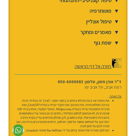
▼
טיפול קוגניטיבי-התנהגותי
▼
פוטותרפיה
▼
טיפול אונליין
▼
מאמרים ומחקר
▼
שפת גוף
חזרה אל דף הראשה
ד"ר אורן חסון, טלפון: 050-6000083
רמת אביב, תל אביב יפו
על האתר:
את האתר אני בונה מחדש כתחביב בזמני הפנוי. לצורך זה נעזרתי רבות
בבינה המלאכותית. את העיצוב ואת הקוד יצרתי בעזרת ChatGPT, ואת
מרבית התמונות יצרתי בעזרת Midjourney. האתר המקורי, אותו בניתי לפני
שנים רבות, לא מותאם לטלפון הסלולרי, ודפים רבים באתר עדיין משתמשים
בתבניות הישנות שלו. קחו בחשבון, לכן, שחלק מהדפים עדיין נקרא הרבה
יותר טוב על המחשב מאשר על מסך הטלפון. הדפים מתעדכנים בהדרגה, ואני
מודה לכם על הסבלנות.
הצילום המרכזי של האתר צולם על-ידי Toa Heftiba מאתר Unsplash.