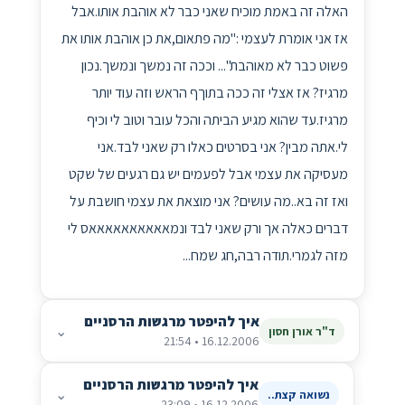
האלה זה באמת מוכיח שאני כבר לא אוהבת אותו.אבל
אז אני אומרת לעצמי :"מה פתאום,את כן אוהבת אותו את
פשוט כבר לא מאוהבת"... וככה זה נמשך ונמשך.נכון
מרגיז? אז אצלי זה ככה בתוךף הראש וזה עוד יותר
מרגיז.עד שהוא מגיע הביתה והכל עובר וטוב לי וכיף
לי.אתה מבין? אני בסרטים כאלו רק שאני לבד.אני
מעסיקה את עצמי אבל לפעמים יש גם רגעים של שקט
ואז זה בא..מה עושים? אני מוצאת את עצמי חושבת על
דברים כאלה אך ורק שאני לבד ונמאאאאאאאאאאס לי
מזה לגמרי.תודה רבה,חג שמח...
איך להיפטר מרגשות הרסניים
⌄
ד"ר אורן חסון
16.12.2006 • 21:54
איך להיפטר מרגשות הרסניים
⌄
נשואה קצת..
16.12.2006 • 23:09