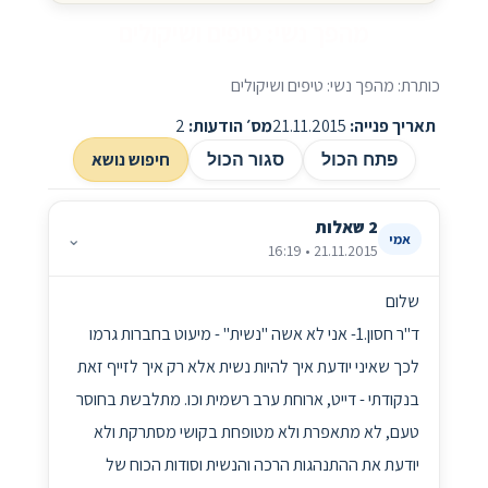
מהפך נשי: טיפים ושיקולים
כותרת: מהפך נשי: טיפים ושיקולים
תאריך פנייה:
21.11.2015
מס׳ הודעות:
2
חיפוש נושא
פתח הכול
סגור הכול
2 שאלות
⌄
אמי
21.11.2015 • 16:19
שלום
ד"ר חסון.1- אני לא אשה "נשית" - מיעוט בחברות גרמו
לכך שאיני יודעת איך להיות נשית אלא רק איך לזייף זאת
בנקודתי - דייט, ארוחת ערב רשמית וכו. מתלבשת בחוסר
טעם, לא מתאפרת ולא מטופחת בקושי מסתרקת ולא
יודעת את ההתנהגות הרכה והנשית וסודות הכוח של