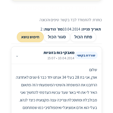
להתמודד לבד בקשר: טיפים והכוונה
כותרת: להתמודד לבד בקשר: טיפים והכוונה
תאריך פנייה:
10.04.2014
מס׳ הודעות:
2
חיפוש נושא
פתח הכול
סגור הכול
מאבקי כוח בזוגיות
⌄
שורדת בקושי
10.04.2014 • 15:07
שלום
אורן, אני בת 28 בעלי 34 אנחנו יחד כבר 6 שנים לאחרונה
הרחבנו את המשפחה והשינוי המשמעותי הזה פתאום
האיר לי את חיי באור שעד עכשיו העדפתי להחשיך ואני
מבולבלת ומתוסכלת וצריכה עצה מקצועית כיצד לנהוג.
בעלי הוא אדם אמוציונלי ואימפולסיבי כמו שמתחמם