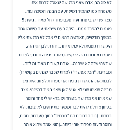
לא סוג הבן אדם שאני מרגישה שאוכל לבנות איתו
משפחה כמו שתמיד דמיינתי, עם הבנה ותמיכה ועוד..
מצד שני יש בי פחד ועוד פעם פחד גדול מאוד... ניסית 5
פעמים להפרד ממנו... היתה פעם שיצאתי עם מישהו אחר
במשך חודשיים, תאורטית התאים לי אבל לא הרגשתי אליו
היקשרות גופנית ולא יכולתי יותר... חזרתי לבן זוגי הזה,
פעמים אחרונות היה לי קשה מאוד בפרידה וחזרתי למרות
שידעתי שזה לא ישתנה... אנחנו קשורים מאוד זה לזה..
ומבחינתו "הכל אפשרי" (למרות שכבר שנתיים בקושי זז)
לבנות את התקשורת בינינו. אני מפחדת לעזוב איתו ואני
מבינה שאיתו שני לא אגיע לאן שאני תמיד דמיינתי..מצד
שני איתו אני מרגישה בטוחה ויציבה- יש לי פחד וחוסר
בטחון מוחלט להיות לבד וממערכות יחסים לא יציבות ולא
ברורות.. (רוב הבחורים הם "בורחים" בתוך מערכות יחסים,
וחוסר ודעות מפחיד אותי ביותר...)הוא אומר שהוא אוהב