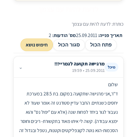
לדעת להיות עם עצמך
כותרת: לדעת להיות עם עצמך
תאריך פנייה:
25.09.2011
מס׳ הודעות:
2
חיפוש נושא
פתח הכול
סגור הכול
מרגישה תקועה לגמריי!!!
⌄
מיכל
25.09.2011 • 19:59
שלום
ד"ר,אני מרגישה שתקועה במקום. בת 28.5 במערכת
יחסים כשנתיים. החבר עדיין סטודנט זה אומר שעוד לא
נעבור לגור ביחד לפחות שנה (אלא עם "יפול נס" והוא
ימצא עבודה). קשה לי איתו מאוד בתקשורת- ריבים וחוסר
הסכמות-הוא נוטה לקונפליקטים וקטנות, נטפל ובגדול זה