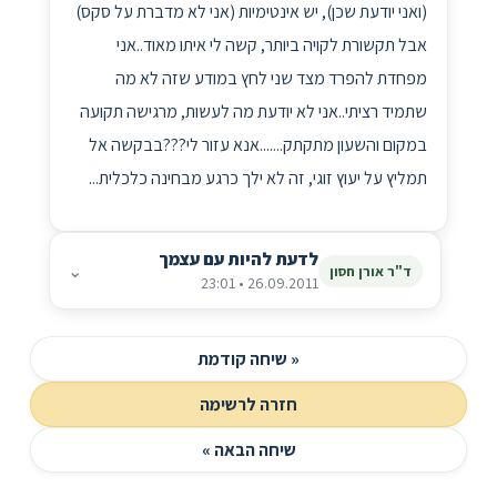
(ואני יודעת שכן), יש אינטימיות (אני לא מדברת על סקס)
אבל תקשורת לקויה ביותר, קשה לי איתו מאוד..אני
מפחדת להפרד מצד שני לחץ במודע שזה לא מה
שתמיד רציתי..אני לא יודעת מה לעשות, מרגישה תקועה
במקום והשעון מתקתק.......אנא עזור לי???בבקשה אל
תמליץ על יעוץ זוגי, זה לא ילך כרגע מבחינה כלכלית...
לדעת להיות עם עצמך
⌄
ד"ר אורן חסון
26.09.2011 • 23:01
« שיחה קודמת
חזרה לרשימה
שיחה הבאה »