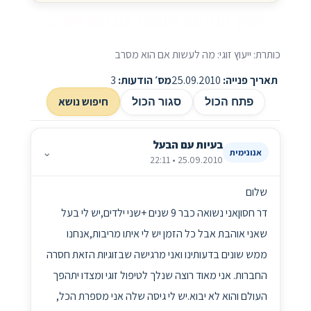
ייעוץ זוגי: מה לעשות אם הוא מסרב
כותרת: ייעוץ זוגי: מה לעשות אם הוא מסרב
תאריך פנייה:
25.09.2010
מס׳ הודעות:
3
חיפוש נושא
פתח הכול
סגור הכול
בעיות עם הבעל
⌄
אנונימית
25.09.2010 • 22:11
שלום
דר חסוןאני נשואה כבר 9 שנים +שני ילדים,יש לי בעל
שאני אוהבת אבל כל הזמן יש לי איתו מריבות,אנחנו
ממש שונים בדעותינו ואני מרגישה שבזוגיות הזאת חסרה
החברות. אני מאוד רוצה שנלך לטיפול זוגי ומצדו יתהפך
העולם והוא לא יבוא.יש לי גיסה שלה אני מספרת הכל,