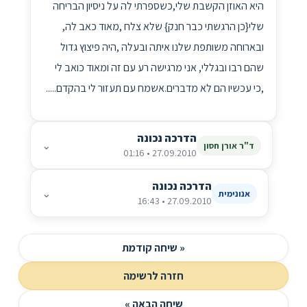
היא האוזן הקשבת שלי,כשספרתי לה על ניסיון הבריחה
שלי{כן הרגשתי כבר חנק} שלא צלח ,מאוד כאב לה,
ובארוחה משותפת שלנו איתה ובעלה ,היה פיצוץ גדול
שהם רבו ובגללי, אני מרגישה רע עם זה ומאוד כואב לי
,כי עכשיו הם לא מדברים.אשמח עם תעזור לי בהקדם.....
הדרכה נכונה
⌄
ד"ר אורן חסון
27.09.2010 • 01:16
הדרכה נכונה
⌄
אנונימית
27.09.2010 • 16:43
« שיחה קודמת
חזרה לרשימה
שיחה הבאה »