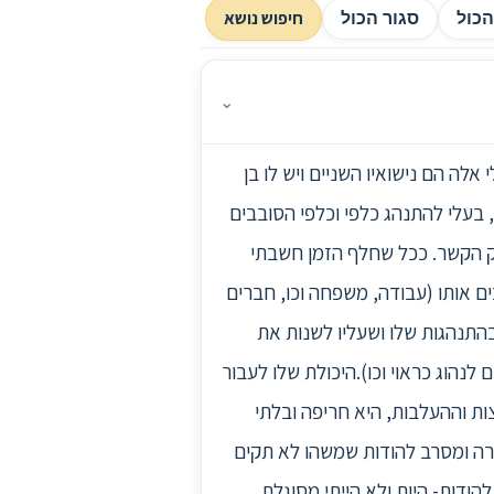
חיפוש נושא
כול
סגור הכול
⌄
בנים (3 ו 9) ועוד אחד בדרך. עבור בעלי אלה הם נישואיו השניים ויש לו בן
, בעלי להתנהג כלפי וכלפי הסובבים
וק הקשר. ככל שחלף הזמן חשבתי
ם אותו (עבודה, משפחה וכו, חברים
 בהתנהגות שלו ושעליו לשנות את
נהוג כראוי וכו).היכולת שלו לעבור
ות וההעלבות, היא חריפה ובלתי
זרה ומסרב להודות שמשהו לא תקים
הודות- היות ולא הייתי מסוגלת