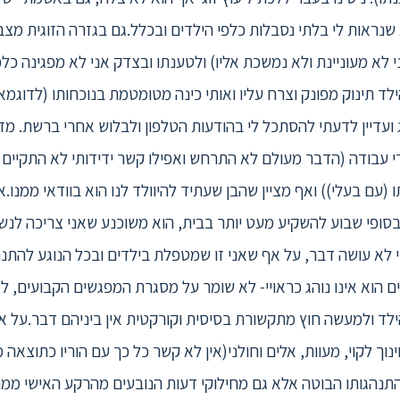
שנראות לי בלתי נסבלות כלפי הילדים ובכלל.גם בגזרה הזוגית מצבי
י לא מעוניינת ולא נמשכת אליו) ולטענתו ובצדק אני לא מפגינה כלפי
ד תינוק מפונק וצרח עליו ואותי כינה מטומטמת בנוכחותו (לדוגמא).
 ועדיין לדעתי להסתכל לי בהודעות הטלפון ולבלוש אחרי ברשת. מז
י עבודה (הדבר מעולם לא התרחש ואפילו קשר ידידותי לא התקיים ב
(עם בעלי)) ואף מציין שהבן שעתיד להיוולד לנו הוא בוודאי ממנו.
בסופי שבוע להשקיע מעט יותר בבית, הוא משוכנע שאני צריכה לנשק
י לא עושה דבר, על אף שאני זו שמטפלת בילדים ובכל הנוגע להתנהל
ים הוא אינו נוהג כראויי- לא שומר על מסגרת המפגשים הקבועים, ל
לד ולמעשה חוץ מתקשורת בסיסית וקורקטית אין ביניהם דבר.על אף
וך לקוי, מעוות, אלים וחולני(אין לא קשר כל כך עם הוריו כתוצאה מ
התנהגותו הבוטה אלא גם מחילוקי דעות הנובעים מהרקע האישי מ