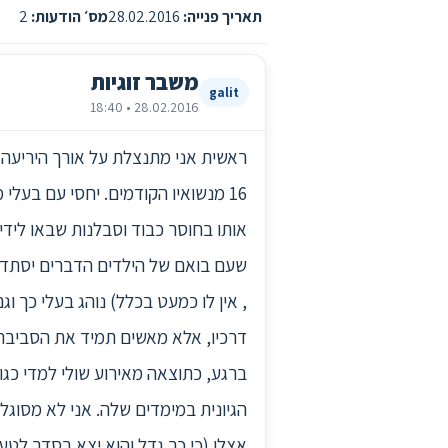
תאריך פנייה:
28.02.2016
מס׳ הודעות:
2
משבר זוגיות
galit
28.02.2016 • 18:40
16 מנשואיו הקודמים. יחסי עם בעל
אותו בחוסר כבוד וסבלנות שבאו לידי
שעם בואם של הילדים הדברים יסתדרו 
, אין לו כמעט בכלל) נוהג בעלי כך ו
דרכיו, אלא מאשים תמיד את הסביבה ו
ברגע, כתוצאה מאירוע שולי למדי כג
הגיונית במימדים שלה. אני לא מסוגל
אצלו (כי כך גדל והוא יצא בסדר לטענ