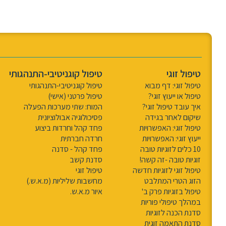
טיפול זוגי
טיפול קוגניטיבי-התנהגותי
טיפול זוגי: דף מבוא
טיפול קוגניטיבי-התנהגותי
טיפול או ייעוץ זוגי?
טיפול פרטני (אישי)
איך עובד טיפול זוגי?
המוח: שתי מערכות הפעלה
שיקום לאחר בגידה
פסיכולוגיה אבולוציונית
טיפול זוגי: האפשרויות
פחד קהל וחרדות ביצוע
ייעוץ זוגי: האפשרויות
חרדה חברתית
10 כלים לזוגיות טובה
פחד קהל - סדנה
זוגיות טובה -זה קשה!
סדנת קשב
טיפול זוגי לזוגיות חדשה
טיפול זוגי
הזוג הטרי המתלבט
מחשבות שליליות (מ.א.ש.)
טיפול בזוגיות פרק ב'
איור מ.א.ש.
במהלך טיפולי פוריות
סדנת הכנה לזוגיות
סדנת התאמה זוגית