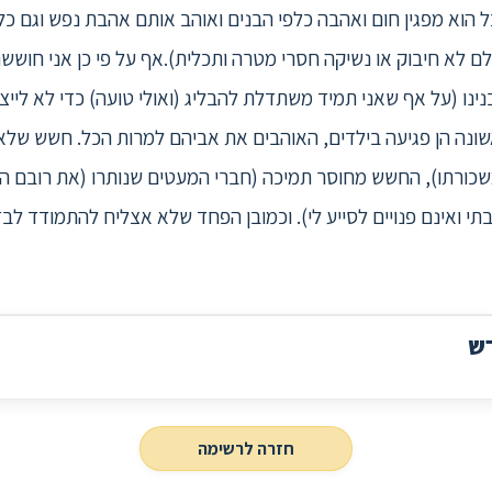
 הוא מפגין חום ואהבה כלפי הבנים ואוהב אותם אהבת נפש וגם כלפ
עולם לא חיבוק או נשיקה חסרי מטרה ותכלית).אף על פי כן אני חושש
ינו (על אף שאני תמיד משתדלת להבליג (ואולי טועה) כדי לא ליי
שונה הן פגיעה בילדים, האוהבים את אביהם למרות הכל. חשש שלא 
ורתו), החשש מחוסר תמיכה (חברי המעטים שנותרו (את רובם הוא
י ואינם פנויים לסייע לי). וכמובן הפחד שלא אצליח להתמודד לב
רש
חזרה לרשימה