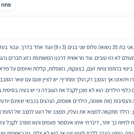
פתח ה
ראשית אני מתנצלת על אורך היריעה.אני בת 35 נשואה פלוס שני 
י מעולם לא היו טובים. עוד מראשית דרכנו המשותפת כזוג חברים נהג
 ביטוי בהתפרצויות זעם, בצעקות, השפלות, קללות ואיומים על פיר
ויתאזנו אך המצב רק הולך ומחריף. יש לציין שגם עם שאר הסובבי
גם כלפי הילדים. הוא לא מוכן לקבל את העובדה כי יש בעיה בסיסית
הנסיבות (את אשמה, הילדים אשמים, הנהגים בכבשי שאינם יודעים ל
ון : הילד מתקשה למצוא את נעליו, ממצב של רוגע למצב של התפרצ
ת לחיות כך יותר, דיברתי איתו אינספור פעמים והוא מסרב לקבל ע
תו). ניסינו בעבר ללכת ליעוץ זוגי אך הוא לא צלח, גם באשמתי יש ל