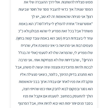
ממש מצליח להשתנות. אולי דרך ההעברה שלי את
המסר שגויה? איך כדאי להעביר מסר של חוסר שביעות
רצון? אני מניחה שהאשמות זה לא טוב, יש לך
"אסטרטגיה" אחרת להמליץ לי עליה?סה"כ הוא באמת
משתדל אבל בכל זאת מפריע לי שהוא מבולגן ולא כ"כ
עוזר לי בעבודות הבית (טוב הוא באמת עובד קשה בחוץ).
פעמים רבות אני מרגישה כי איני נמשכת אליו, שהריח
שלו מפריע לי, שהמראה שלו לא לטעמי (אולי זה בגלל
ההריון)? , שהבדיחות שלו לא מצחיקות אותי...אני מרבה
לבכות ולהיות מדוכדכת ומצפה שזה יעשה לו משהו, אבל
הוא מתנהג בדיוק ההיפך, כלומר, כשאני מגעילה אליו
ומקבלת את פניו לאחר יום עבודה ארוך בבכי והאשמות
הוא נסגר ובמקום לבוא לחבק אותי כמו שהייתי רוצה,
הולך להתעסק במחשב. לטענתו אם אקבל את פניו
בסבר פנים יותר יפות הוא יבוא להיות איתי, אבל הפרצוף