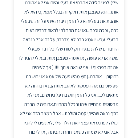
שלי).לפני הלידה אהבתי את בעלי והיום אני לא אהובת
אותו... הוא מעצבן אותי. חלקי זה בגלל אמא ,כי היא לא
אוהבת את בעליוהיא כל הזמן דיברה איתי על זה. שבעלי
ככה , וככה וככה...ואני גם התחלתי לראות דברים רעים
בבעלי. עכשיו אמא כבר לא מדברת על זה אבל כנראה
הדיבורים שלה נכנסו חזק למוח שלי. כל דבר שבעלי
עושה או לא עושה , או אומר- מעצבן אותי. ובא לי להגיד לו
את זה בפרצוף !! אני שונאת אותך !!!! ( אך לעיתים
רחוקות – אוהבת..)חוץ מהשפעה של אמא אני חושבת
שפשוט כנראה הפסקתי לאהוב אותו הבנאדם הזה לא
מתאים לי..... אני כל הזמן חושבת על גירושים.. אני לא
מבסוטית מהחיים איתו ובכלל מהחיים.אם היה לי הרבה
כסף נראה שהייתי קמה והולכת... אבל במצב הזה אני לא
יכולה לפרנס את עצמי ואת הילד שלי ,לא נעים לי להגיד
אבל אני לא שמחה כשאני חוזרת הביתה , אין לי כוח