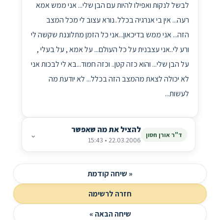
לבשל לנקות ואפילו להיות עם הבן שלי... אני ממש אמא
רעה... אין בי אנרגיה בכלל..נורא עצוב לי מכל המצב
הזה... אני ממש בדיכאון...אני כל הזמן מתלוננת שקשה לי
ורע לי..אני עצבנית על כל העולם... על אמא , על בעלי ,
על הבן שלי... והוא כזה קטן.. וכזה חמוד...בא לי לבכות אני
לא יכולה לצאת מהמצב הזה בכלל... לא יודעת מה
לעשות...
להציל את מה שאפשר
⌄
ד"ר אורן חסון
22.03.2006 • 15:43
« שיחה קודמת
חזרה לרשימה
שיחה הבאה »