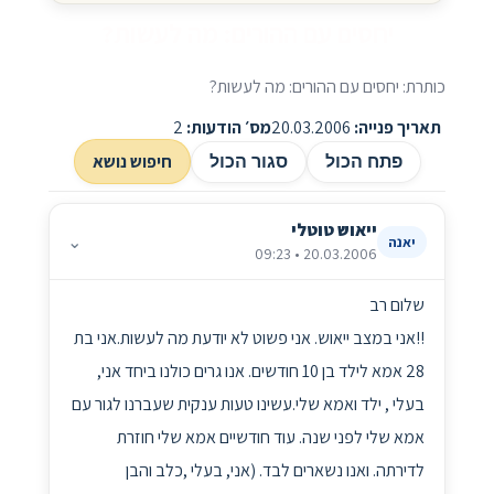
יחסים עם ההורים: מה לעשות?
כותרת: יחסים עם ההורים: מה לעשות?
תאריך פנייה:
20.03.2006
מס׳ הודעות:
2
חיפוש נושא
פתח הכול
סגור הכול
ייאוש טוטלי
⌄
יאנה
20.03.2006 • 09:23
שלום רב
!!אני במצב ייאוש. אני פשוט לא יודעת מה לעשות.אני בת
28 אמא לילד בן 10 חודשים. אנו גרים כולנו ביחד אני,
בעלי , ילד ואמא שלי.עשינו טעות ענקית שעברנו לגור עם
אמא שלי לפני שנה. עוד חודשיים אמא שלי חוזרת
לדירתה. ואנו נשארים לבד. (אני, בעלי ,כלב והבן