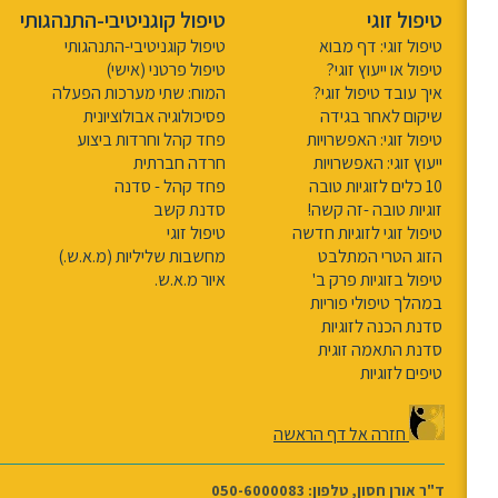
טיפול זוגי
טיפול קוגניטיבי-התנהגותי
טיפול זוגי: דף מבוא
טיפול קוגניטיבי-התנהגותי
טיפול או ייעוץ זוגי?
טיפול פרטני (אישי)
איך עובד טיפול זוגי?
המוח: שתי מערכות הפעלה
שיקום לאחר בגידה
פסיכולוגיה אבולוציונית
טיפול זוגי: האפשרויות
פחד קהל וחרדות ביצוע
ייעוץ זוגי: האפשרויות
חרדה חברתית
10 כלים לזוגיות טובה
פחד קהל - סדנה
זוגיות טובה -זה קשה!
סדנת קשב
טיפול זוגי לזוגיות חדשה
טיפול זוגי
הזוג הטרי המתלבט
מחשבות שליליות (מ.א.ש.)
טיפול בזוגיות פרק ב'
איור מ.א.ש.
במהלך טיפולי פוריות
סדנת הכנה לזוגיות
סדנת התאמה זוגית
טיפים לזוגיות
חזרה אל דף הראשה
ד"ר אורן חסון, טלפון: 050-6000083