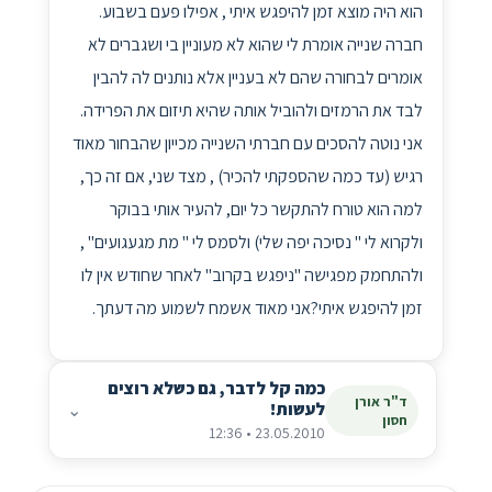
הוא היה מוצא זמן להיפגש איתי , אפילו פעם בשבוע.
חברה שנייה אומרת לי שהוא לא מעוניין בי ושגברים לא
אומרים לבחורה שהם לא בעניין אלא נותנים לה להבין
לבד את הרמזים ולהוביל אותה שהיא תיזום את הפרידה.
אני נוטה להסכים עם חברתי השנייה מכייון שהבחור מאוד
רגיש (עד כמה שהספקתי להכיר) , מצד שני, אם זה כך,
למה הוא טורח להתקשר כל יום, להעיר אותי בבוקר
ולקרוא לי " נסיכה יפה שלי) ולסמס לי " מת מגעגועים" ,
ולהתחמק מפגישה "ניפגש בקרוב" לאחר שחודש אין לו
זמן להיפגש איתי?אני מאוד אשמח לשמוע מה דעתך.
כמה קל לדבר, גם כשלא רוצים
ד"ר אורן
לעשות!
⌄
חסון
23.05.2010 • 12:36