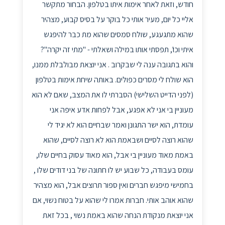
חודש, וזאת לאחר אימות איתו בטלפון. הבחור מתקשר
אליי כל יום, מעיר אותי כל בוקר על בסיס קבוע, מצהיר
שהוא מתגעגע, שולח סמסים שהוא מת כבר להיפגש
איתי וכו', תפסתי אותו במילה ושאלתי - "מתי זה יקרה"?
והוא בתגובה ענה לי שבקרוב . אני יוצאת מבולבלת ממנו,
הוא שולח לי מסרים כפולים. באותה שיחת אימות בטלפון
(לפני הדייט השלישי) הסברתי לו את המצב, שאם לא הוא
מעוניין בי אני לא אפגע, אבל לפחות אדע איפה אני
עומדת, הוא ישר התגונן ואמר שבחיים הוא לא יגיד לי
שהוא רוצה לסיים ושבאמת הוא לא רוצה לסיים, שהוא
באמת מאוד מעוניין בי אבל, הוא מאוד עסוק בחיים שלו,
עומס בעבודה, כל שבוע יש לו חתונה של בני דודים שלו ,
בחמישי מיפגש חברים ואין ספור תרוצים אבל, הוא מצהיר
שהוא אוהב אותי. חברות אמרו לי שהוא על בטוח נשוי, אם
אני יוצאת מנקודת הנחה שהוא באמת נשוי , בכל זאת