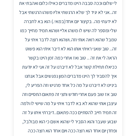
לי שלום וככה סבבה היינו מדברים כאילו כלום ואהבתי את
זה...אני לא יגיד לך שלא הרגשתי אליו משהו הרגשתי אבל
לא ידעתי מה.. בקיצור יום אחד(במאי..) הוא בא לחברה
שלי ומספר לה שיש לו משהו אליי ושהוא תמיד מחייך כמו
טמבל שהוא רואה אותי וזה..ושהוא רוצה לדבר איתי על
זה... טוב שאני ראיתי אותו הוא לא דיבר איתי הוא פשוט
הראה לי את זה ... טוב ואז אחרי כמה זמן היינו בקשר
ככיאלו תחילת קשר אבל לא דיברנו על זה אני לא יודעת
איך להסביר לך היינו מדברים המון נפגשים אבל אנחנו
ביניינו לא דיברנו על מה כל אחד מרגיש וזה הפריע לי,
טוב אז שוב פעם אחרי חודש וחצי זה פתאום התסיים וזה
עיצבן אותי שהוא לא בא לדבר איתי על מה שישי לו ולמה
זה תמיד חייב להסתיים ככה פתאום...דיברתי איתו על זה
שבוע שעבר והוא הסביר לי שהוא אשם כי הוא מבולבל,
ופחדן יום אחד הוא רוצה ככה ויום אחד הוא רוצה ככה