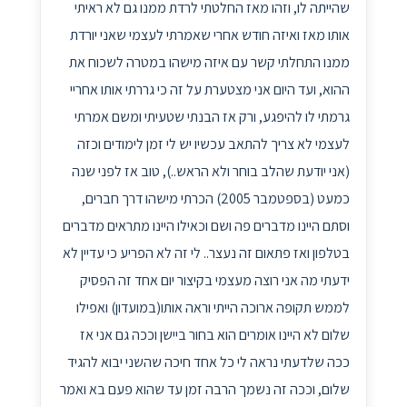
שהייתה לו, וזהו מאז החלטתי לרדת ממנו גם לא ראיתי
אותו מאז ואיזה חודש אחרי שאמרתי לעצמי שאני יורדת
ממנו התחלתי קשר עם איזה מישהו במטרה לשכוח את
ההוא, ועד היום אני מצטערת על זה כי גררתי אותו אחריי
גרמתי לו להיפגע, ורק אז הבנתי שטעיתי ומשם אמרתי
לעצמי לא צריך להתאב עכשיו יש לי זמן לימודים וכזה
(אני יודעת שהלב בוחר ולא הראש..), טוב אז לפני שנה
כמעט (בספטמבר 2005) הכרתי מישהו דרך חברים,
וסתם היינו מדברים פה ושם וכאילו היינו מתראים מדברים
בטלפון ואז פתאום זה נעצר.. לי זה לא הפריע כי עדיין לא
ידעתי מה אני רוצה מעצמי בקיצור יום אחד זה הפסיק
לממש תקופה ארוכה הייתי וראה אותו(במועדון) ואפילו
שלום לא היינו אומרים הוא בחור ביישן וככה גם אני אז
ככה שלדעתי נראה לי כל אחד חיכה שהשני יבוא להגיד
שלום, וככה זה נשמך הרבה זמן עד שהוא פעם בא ואמר