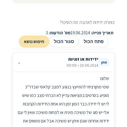
ידידות לאהבה: מה הסיכוי?
כותרת: ידידות לאהבה: מה הסיכוי?
תאריך פנייה:
19.06.2014
מס׳ הודעות:
3
חיפוש נושא
פתח הכול
סגור הכול
ידידות או זוגיות
⌄
מתן
20.06.2014 • 00:09
שלום
שמי מתןרציתי להתייעץ בנוגע למצב קלאסי שבדר"כ
מופיע בסרטים במציאות עדיין לא הכרתי מצב כמו שיש
לי.יש לי ידידה כבר המון זמן היא אחת הידידות הקרובות
אלי יש סוג של משיכה מינית או לפחות משיכה שאין לי עם
ידידות אחרות שגם איתן יש משיכה אבל אם משווים את