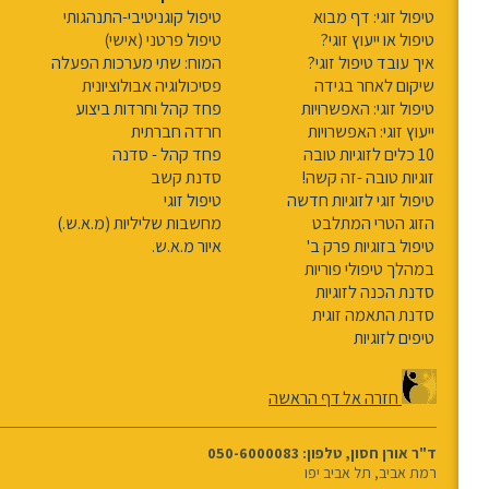
טיפול זוגי: דף מבוא
טיפול קוגניטיבי-התנהגותי
טיפול או ייעוץ זוגי?
טיפול פרטני (אישי)
איך עובד טיפול זוגי?
המוח: שתי מערכות הפעלה
שיקום לאחר בגידה
פסיכולוגיה אבולוציונית
טיפול זוגי: האפשרויות
פחד קהל וחרדות ביצוע
ייעוץ זוגי: האפשרויות
חרדה חברתית
10 כלים לזוגיות טובה
פחד קהל - סדנה
זוגיות טובה -זה קשה!
סדנת קשב
טיפול זוגי לזוגיות חדשה
טיפול זוגי
הזוג הטרי המתלבט
מחשבות שליליות (מ.א.ש.)
טיפול בזוגיות פרק ב'
איור מ.א.ש.
במהלך טיפולי פוריות
סדנת הכנה לזוגיות
סדנת התאמה זוגית
טיפים לזוגיות
חזרה אל דף הראשה
ד"ר אורן חסון, טלפון: 050-6000083
רמת אביב, תל אביב יפו