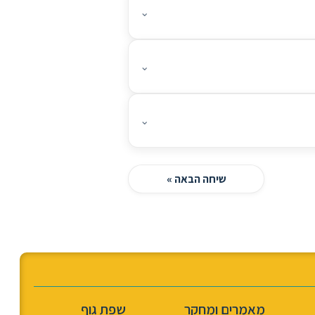
⌄
⌄
⌄
שיחה הבאה »
מאמרים ומחקר
שפת גוף