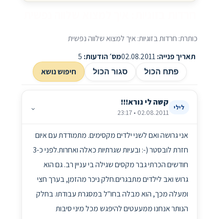
חרדות בזוגיות: איך למצוא שלווה נפשית
כותרת: חרדות בזוגיות: איך למצוא שלווה נפשית
תאריך פנייה:
02.08.2011
מס׳ הודעות:
5
חיפוש נושא
פתח הכול
סגור הכול
קשה לי נורא!!!
⌄
לילי
02.08.2011 • 23:17
אני גרושה ואם לשני ילדים מקסימים. מתמודדת עם איום
חזרת לובסטר (-: ובעיות שגרתיות כאלה ואחרות.לפני כ-3
חודשים הכרתי גבר מקסים שגילה בי עניין רב. גם הוא
גרוש ואב לילדים מתבגרים.חלק ניכר מהזמן, בערך חצי
ומעלה מכך, הוא מבלה בחו"ל במסגרת עבודתו. בחלק
הנותר אנחנו ממעעטים להיפגש מכל מיני סיבות