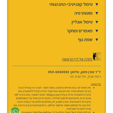
▼
טיפול קוגניטיבי-התנהגותי
▼
פוטותרפיה
▼
טיפול אונליין
▼
מאמרים ומחקר
▼
שפת גוף
חזרה אל דף הראשה
ד"ר אורן חסון, טלפון: 050-6000083
רמת אביב, תל אביב יפו
על האתר:
את האתר אני בונה מחדש כתחביב בזמני הפנוי. לצורך זה נעזרתי רבות
בבינה המלאכותית. את העיצוב ואת הקוד יצרתי בעזרת ChatGPT, ואת
מרבית התמונות יצרתי בעזרת Midjourney. האתר המקורי, אותו בניתי לפני
שנים רבות, לא מותאם לטלפון הסלולרי, ודפים רבים באתר עדיין משתמשים
בתבניות הישנות שלו. קחו בחשבון, לכן, שחלק מהדפים עדיין נקרא הרבה
יותר טוב על המחשב מאשר על מסך הטלפון. הדפים מתעדכנים בהדרגה, ואני
מודה לכם על הסבלנות.
הצילום המרכזי של האתר צולם על-ידי Toa Heftiba מאתר Unsplash.