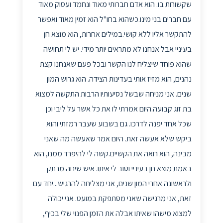
שקשורות בו. הוא אדם חברותי מאוד ונחמד ועסוק מאוד
עם חברים בני מינו.כשהוא בחו"ל הוא זמין מאוד ואפשר
להתקשר אליו ללא קושי.במילים אחרות, הוא מוצא חן
בעיניי אבל אנחנו לא מתראים יותר מידי. יש לי תחושה
שהוא פוחד שיצליח לנו הקשר ובכל פעם שאנחנו קצת
נהנים, הוא מזיז אותי בעדינות הצידה. הוא גרוש המון
שנים. אני מניחה שבשל נסיעותיו הרבות התקשה למצוא
בת זוג קבועה.היום אמרתי לו את כל אשר על ליבי וכן
שכל אחד יפנה לדרכו. גם בשבוע שעבר רמזתי והוא
ביקש שלא אעשה זאת. היום אמר שאעשה מה שאני
מבינה, הוא רואה את הקשיים.קשה לי להיפרד ממנו, הוא
באמת מוצא חן בעיניי וטוב לי איתו. איש שיחה מרתק
ולראשונה אחרי המון שנים, אני מצליחה להרגיש...יחד עם
זאת, אני מרגישה שאני מסתפקת במועט. אני יכולה
למצוא מישהו שאיתו אבלה את הזמן הפנוי שלי בכיף,