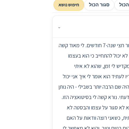
חיפוש נושא
כול
סגור הכול
⌄
היי, אני בת 24 הבן זוג 33. אנחנו כל מערכת היחסים נפרדנו וחזרנו, הייתה תקופה שגרנו ביחד למשך איזור חצי שנה-7 חודשים. לי מאוד קשה
לא יכול להתחייב כי הוא בעצמו
קדיש לי זמן, שהוא לא איתי
לעתיד הוא אומר לי איך אני יכול
ה שם הרבה יותר בשבילי - היה נותן
תי. נורא קשה לי בסיטואציה הזו.
וא לא סגור על עצמו והבסטה לא
ת, כשאני רוצה וודאות על האם
ום בטוח וטוב. והוא לא מאפשר לי