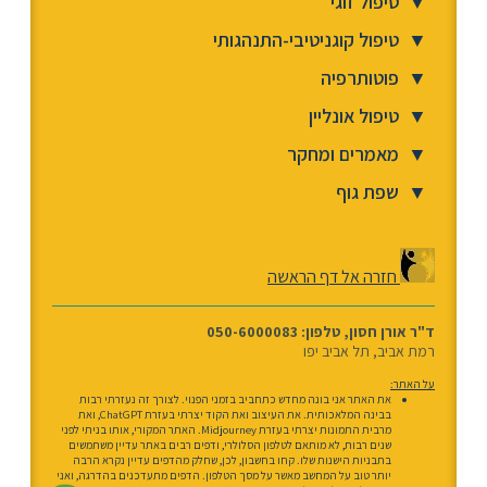
▼
טיפול זוגי
▼
טיפול קוגניטיבי-התנהגותי
▼
פוטותרפיה
▼
טיפול אונליין
▼
מאמרים ומחקר
▼
שפת גוף
חזרה אל דף הראשה
ד"ר אורן חסון, טלפון: 050-6000083
רמת אביב, תל אביב יפו
על האתר:
את האתר אני בונה מחדש כתחביב בזמני הפנוי. לצורך זה נעזרתי רבות
בבינה המלאכותית. את העיצוב ואת הקוד יצרתי בעזרת ChatGPT, ואת
מרבית התמונות יצרתי בעזרת Midjourney. האתר המקורי, אותו בניתי לפני
שנים רבות, לא מותאם לטלפון הסלולרי, ודפים רבים באתר עדיין משתמשים
בתבניות הישנות שלו. קחו בחשבון, לכן, שחלק מהדפים עדיין נקרא הרבה
יותר טוב על המחשב מאשר על מסך הטלפון. הדפים מתעדכנים בהדרגה, ואני