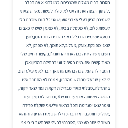
חסרות בבית מטלות שמצריכות כמו להוציא את הכלב
,לשטוף רצפה ואת זה אני לא יכולה לעשות.מאז שיצאתי
לשמירת הריון בעלי עצבני טוען שאני כל היום שוכבת בלי
לעשות כלום,לא מטפלת בבית ,לא מאמין שיש לי כאבים
כמעט יומיומיים שבגללם אני בשכיבה רוב הזמן,טוען
שאני מפונקת,צועק ,מעליב,לא תומך,לא מפרגן[לא
חשבתי שזה יהיה ככה אחרי החתונה],בקיצור החיים שלי
מאוד קשים איתו.היינו בטיפול זוגי בתחילת ההריון ואכן
הוסבר לו שהוא שוגה בהתנהגותו אך דבר לא מועיל.חשוב
לי לציין שבעלי מתרגש מההריון, אמנם לא התחבר אליו
בהתחלה.,סבלתי מאוד מבחילות הקאות ועוד שאר ירקות,
הרגשה שליוותה אותי עד חודש 4 ,וגם אז לא תמך ועזר
ואמר שאני מגזימה והכל בראש שלי.אני שוקלת פרידה
,אין לי כוחות עברתי הרבה כדי להשיג את ההריון הזה והוא
חשוב לי יותר מעצמי ,הסברתי לבעלי שיתחשב בי כי אני