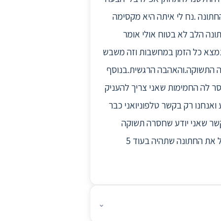
החתונה .נח לי איתה היא מקסימה
ונה הלב לא בטוח אולי אומר
י נמצא כל הזמן במחשבות וזה משבש
רה התשוקה.והאהבה הרגשית.בנוסף
ר לה החמימות שאני צריך להעניק
ואנחנו רק בקשר טלפוניואני כבר
קשר שאני יודע שחסרה תשוקה
והאהבה רגשית .ב. לאור המצב שנכנסתי למצב של חרדה חוסר חשק בכל למעלה מ3 שבועות האם לבטל את החתונה שתהיה בעוד 5
⌄