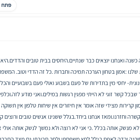
פתח ה
וגר עם חברתי זה כשנה ואנחנו יוצאים כבר שנתיים.היחסים בבית טובים והדדים
שלנו :אמון בטחון הערכה תמיכה וחברות .כל זה הדדי וטוב. המש
נונית- יחסי מין בתדירות של פעם בשבוע ואולי פעם בשבועיים והכ
 שבכל קשר זוגי לא הייתי מפגין רגשות במילים.ואני מודע לזה.וכלפי
קרירות מצידי שזה אומר אין חיזורים אין שיחות טלפון אין תשוקה ל
רה וחזרנו.ומאז אנחנו ביחד.בגלל ששנינו אנשים טובים ורוצים קש
מנשק אותה בכלל .כי אני לא רוצה ולא נמשך לנשק אותה אולי א
ורנה ירדה לאפס.בגלל לחץ משפחתי ולחך סביבתי גם מצד החברה