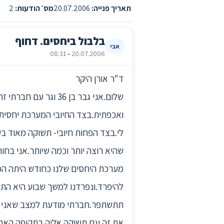
תאריך פנייה:
20.07.2006
מס׳ הודעות:
2
בלבול ביחסים. דחוף
אבי
20.07.2006 • 08:31
ד"ר אורן היקר
שלום.אני גבר בן 36 
ואכפתית.בצד החיובי המערכת יחסית 
לי.בצד הפחות חיובי- תשוקה מאוד בי
שהיא רוצה יותר וכמה שיותר.אני בחור
מערכת היחסים שלנו כחודש היתה המון 
להיפרד.ונפרדנו למשך שבוע היא התקש
תתשתפר.חברתי מודעת למצב שאני לא 
את זה.וגם תשוקה אליה בתקופה האח