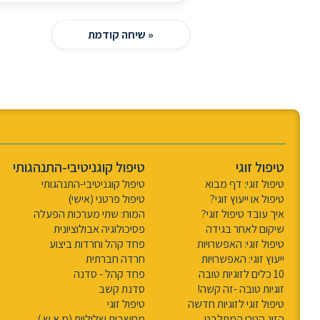
« שיחה קודמת
טיפול זוגי
טיפול קוגניטיבי-התנהגותי
טיפול זוגי: דף מבוא
טיפול קוגניטיבי-התנהגותי
טיפול או ייעוץ זוגי?
טיפול פרטני (אישי)
איך עובד טיפול זוגי?
המוח: שתי מערכות הפעלה
שיקום לאחר בגידה
פסיכולוגיה אבולוציונית
טיפול זוגי: האפשרויות
פחד קהל וחרדות ביצוע
ייעוץ זוגי: האפשרויות
חרדה חברתית
10 כלים לזוגיות טובה
פחד קהל - סדנה
זוגיות טובה -זה קשה!
סדנת קשב
טיפול זוגי לזוגיות חדשה
טיפול זוגי
הזוג הטרי המתלבט
מחשבות שליליות (מ.א.ש.)