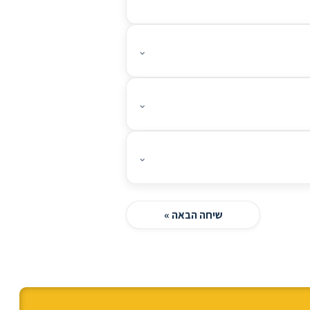
⌄
⌄
⌄
שיחה הבאה »