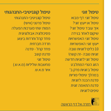
טיפול זוגי
טיפול קוגניטיבי-התנהגותי
טיפול זוגי: דף מבוא
טיפול קוגניטיבי-התנהגותי
טיפול או ייעוץ זוגי?
טיפול פרטני (אישי)
איך עובד טיפול זוגי?
המוח: שתי מערכות הפעלה
שיקום לאחר בגידה
פסיכולוגיה אבולוציונית
טיפול זוגי: האפשרויות
פחד קהל וחרדות ביצוע
ייעוץ זוגי: האפשרויות
חרדה חברתית
10 כלים לזוגיות טובה
פחד קהל - סדנה
זוגיות טובה -זה קשה!
סדנת קשב
טיפול זוגי לזוגיות חדשה
טיפול זוגי
הזוג הטרי המתלבט
מחשבות שליליות (מ.א.ש.)
טיפול בזוגיות פרק ב'
איור מ.א.ש.
במהלך טיפולי פוריות
סדנת הכנה לזוגיות
סדנת התאמה זוגית
טיפים לזוגיות
חזרה אל דף הראשה