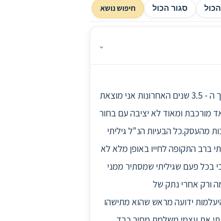
חיפוש נושא
כול
סגור הכול
⌄
לךהסיפור שלי הוא קצת מורכב לכן מתנצלת מראש על האורך.הנני בת 32 גרושה פלוס ילדה בת 7.במהלך ה - 3.5 שנים האחרונות אני מוצאת
 מורכבת ומאוד לא יציבה עם בחור
ות מהעסק.כל הבעיות הנ"ל גיליתי
י ברב התקופה לחייו באופן מלא לא
י בכל פעם שגיליתי שמסתיר ממני
ה ורק אחרי נתק של
היעלמות ידועה מראש שהוא מתישהו
מצאתי את עצמי משלמת מחיר כבד