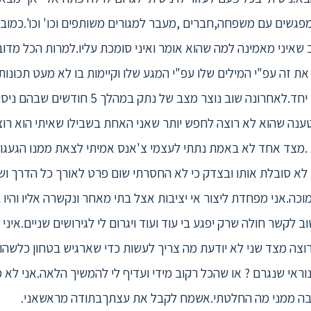
מפגשים עם משפחה,חברים ,מעבר למגורים משותפים וכו' וכו'.כמובן
 שאיני מאמינה למה שהוא אומר ואיני סומכת עליו.למרות הכל מדו
את זה עפ"י המילים שלו עפ"י המגע שלו וקיימות בו לא מעט תכונות
טובה וכיף לנו כשאנחנו עושים דברים יחד.לאחרונ
ענה שהוא לא רוצה לחפש יותר שאני האחת בשבילו שאיתי הוא רוצה
צד אחד לא באמת נתתי לעצמי צ'אנס אמיתי לצאת ממנו הגעגועים
 לא סובלת אותו ובצדק כי לא החסרתי שום פרט לאורך כל הדרך וש
ה.אני מפחדת ליצור אי יציבות אצל בתי מאחר ונקשרה אליו והיו 
 לקשר חולה שרק יפגע בי עוד ועוד ויגרום לי לגירושים שניים.א
צה מצד שני לא יודעת מה צריך לעשות כדי שארגיש בטחון כלשהו כ
נוראי שנגרם ? או שהכל רקוב מידי ועדיף לי להמשיך הלאה.אני ל
ובה ממני מה החלטתי.אשמח לקבל את עצתךבתודה מראשאני.