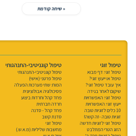
« שיחה קודמת
טיפול זוגי
טיפול קוגניטיבי-התנהגותי
טיפול זוגי: דף מבוא
טיפול קוגניטיבי-התנהגותי
טיפול או ייעוץ זוגי?
טיפול פרטני (אישי)
איך עובד טיפול זוגי?
המוח: שתי מערכות הפעלה
שיקום לאחר בגידה
פסיכולוגיה אבולוציונית
טיפול זוגי: האפשרויות
פחד קהל וחרדות ביצוע
ייעוץ זוגי: האפשרויות
חרדה חברתית
10 כלים לזוגיות טובה
פחד קהל - סדנה
זוגיות טובה -זה קשה!
סדנת קשב
טיפול זוגי לזוגיות חדשה
טיפול זוגי
הזוג הטרי המתלבט
מחשבות שליליות (מ.א.ש.)
טיפול בזוגיות פרק ב'
איור מ.א.ש.