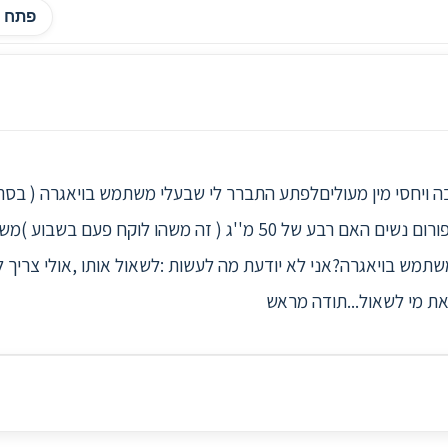
פתח ה
1 שניםחיים באהבה ויחסי מין מעוליםלפתע התברר לי שבעלי משתמש בויאגרה ( ב
מבולבלת ולא מבינה מדוע .שאלתי בפורום נשים האם רבע של 50 מ''ג ( זה
שתמש בויאגרה?אני לא יודעת מה לעשות :לשאול אותו ,אולי צריך 
ן את מי לשאול...תודה מראש