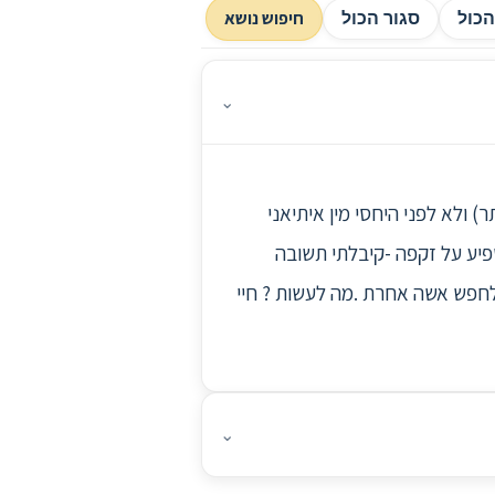
חיפוש נושא
כול
סגור הכול
⌄
סתר) ולא לפני היחסי מין איתיאני
 משהו לוקח פעם בשבוע )משפיע על זקפה -קיבלתי תשובה
לחפש אשה אחרת .מה לעשות ? חיי
⌄