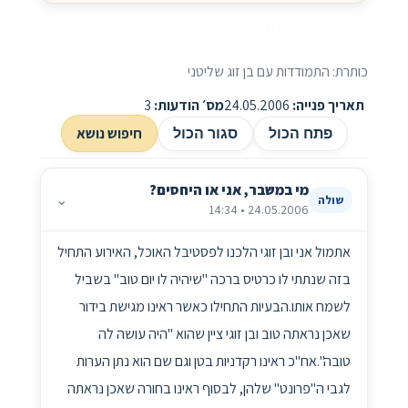
התמודדות עם בן זוג שליטני
כותרת: התמודדות עם בן זוג שליטני
תאריך פנייה:
24.05.2006
מס׳ הודעות:
3
חיפוש נושא
פתח הכול
סגור הכול
מי במשבר, אני או היחסים?
⌄
שולה
24.05.2006 • 14:34
אתמול אני ובן זוגי הלכנו לפסטיבל האוכל, האירוע התחיל
בזה שנתתי לו כרטיס ברכה "שיהיה לו יום טוב" בשביל
לשמח אותו.הבעיות התחילו כאשר ראינו מגישת בידור
שאכן נראתה טוב ובן זוגי ציין שהוא "היה עושה לה
טובה".אח"כ ראינו רקדניות בטן וגם שם הוא נתן הערות
לגבי ה"פרונט" שלהן, לבסוף ראינו בחורה שאכן נראתה