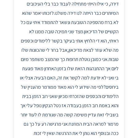
דירה, כי אילו הייתי מתחילה לעבוד כבר בלי העיכובים
המיותרים כבר הייתה לנו דירה משלנו.לזכותו יאמר שהוא
לא ברח מהספינה הטובעת ונשאר להתמודד איתי עם כל
הקשיים של הדיכאון.מצד שני תמיכה טובה ממנו לא
ראיתי, הוא די הלחיץ אותי בעיקר בקשר ללימודים וכספים
מה שלא עוזר לצאת מדיכאון,אבל ברור לי שהכוונות שלו
טובות.אני כמובן נוטלת תרופות כך שהמצב משתפר מיום
ליום אך ההתנהגות הזאת שלו בזמן האחרון מאוד פוגעת
בי ואני לא יודעת למה לקשר את זה, האם הבעיה אצלי או
ביחסים?לפי מה שידוע לי הוא מאוד ממורמר מהעניין של
הלימודים והכספים שהזכרתי.מכיוון שאני רוב הזמן בבית
והוא באמת רוב הזמן בעבודה אז נטל הנקיון נופל עלי אך
בשבילי זאת עדיין משימה קשה מה שגורמת לו לעוד יותר
מרמור למראה הבית המוזנח.אני מרגישה רע על כך גם
ככה ובנוסף הוא נותן לי את ההרגשה שאין לי זכות