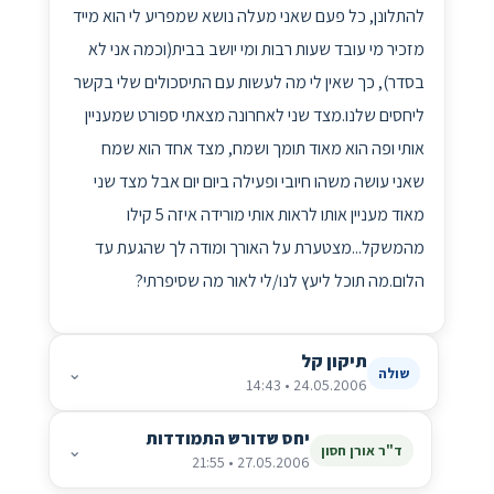
להתלונן, כל פעם שאני מעלה נושא שמפריע לי הוא מייד
מזכיר מי עובד שעות רבות ומי יושב בבית(וכמה אני לא
בסדר), כך שאין לי מה לעשות עם התיסכולים שלי בקשר
ליחסים שלנו.מצד שני לאחרונה מצאתי ספורט שמעניין
אותי ופה הוא מאוד תומך ושמח, מצד אחד הוא שמח
שאני עושה משהו חיובי ופעילה ביום יום אבל מצד שני
מאוד מעניין אותו לראות אותי מורידה איזה 5 קילו
מהמשקל...מצטערת על האורך ומודה לך שהגעת עד
הלום.מה תוכל ליעץ לנו/לי לאור מה שסיפרתי?
תיקון קל
⌄
שולה
24.05.2006 • 14:43
יחס שדורש התמודדות
⌄
ד"ר אורן חסון
27.05.2006 • 21:55