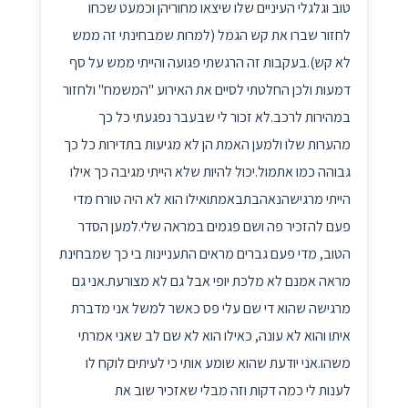
טוב וגלגלי העיניים שלו שיצאו מחוריהן וכמעט שכחו
לחזור שברו את קש הגמל (למרות שמבחינתי זה ממש
לא קש).בעקבות זה הרגשתי פגועה והייתי ממש על סף
דמעות ולכן החלטתי לסיים את האירוע "המשמח" ולחזור
במהירות לרכב.לא זכור לי שבעבר נפגעתי כל כך
מהערות שלו ולמען האמת הן לא מגיעות בתדירות כל כך
גבוהה כמו אתמול.יכול להיות שלא הייתי מגיבה כך אילו
הייתי מרגישהנאהבתבאמתואילו הוא לא היה טורח מדי
פעם להזכיר פה ושם פגמים במראה שלי.למען הסדר
הטוב, מדי פעם גברים מראים התעניינות בי כך שמבחינת
מראה אמנם לא מלכת יופי אבל גם לא מצורעת.אני גם
מרגישה שהוא די שם עלי פס כאשר למשל אני מדברת
איתו והוא לא עונה, כאילו הוא לא שם לב שאני אמרתי
משהו.אני יודעת שהוא שומע אותי כי לעיתים לוקח לו
לענות לי כמה דקות וזה מבלי שאזכיר שוב את