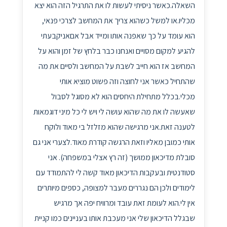
השאלה.כאשר ניסיתי לעשות לו את התרגיל הזה הוא יצא
מכליו.או למשל כשהוא צריך את המחשב לצרכי פנאי,
הוא עומד על כך שאפנה אותו ומייד אבל אםאניקבעתי
להגיע למקום מסויים ואנחנו כבר בלחץ של זמן והוא על
המחשב אז הוא חייב לשבת על המחשב ולסיים את מה
שהתחיל כאשר אני לחוצה וזה פשוט מוציא אותי
מכלי.בכלל מתחילת היחסים הוא לא מסוגל לסבול
שאעשה לו את מה שהוא עושה לי ויש לי כל מיני דוגמאות
לטענה זאת.אני מרגישה שהוא מזלזל בי מאוד ולוקח
אותי כמובן מאליו וזאת הרגשה קודרת מאוד.לצערי אני גם
סובלת מדיכאון ממושך (זה רץ אצלי במשפחה). אני
סטודנטית ובעקבות הדיכאון מאוד קשה לי להתמודד עם
לימודים ולכן הם נגררים מעבר למצופה, כספים מיותרים
אין לי.הוא לעומת זאת עובד ומרוויח יפה אך מרגיש
שבגלל הדיכאון שלי אני מעכבת אותו בעניינים כמו קניית