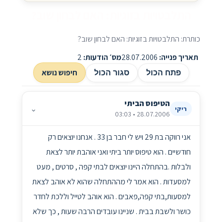
התלבטויות בזוגיות: האם לבחון שוב?
כותרת: התלבטויות בזוגיות: האם לבחון שוב?
תאריך פנייה:
28.07.2006
מס׳ הודעות:
2
חיפוש נושא
פתח הכול
סגור הכול
הטיפוס הביתי
⌄
ריקי
28.07.2006 • 03:03
אני רווקה בת 29 ויש לי חבר בן 33 . אנחנו יוצאים רק
חודשיים . הוא טיפוס יותר ביתי ואני אוהבת יותר לצאת
ולבלות .בהתחלה היינו יוצאים לבתי קפה , סרטים , מעט
למסעדות . הוא אמר לי מההתחלה שהוא לא אוהב לצאת
למסעות,בתי קפה,פאבים . הוא אוהב לטייל וללכת לחדר
כושר ולשבת בבית . שניינו עובדים הרבה שעות , כך שלא