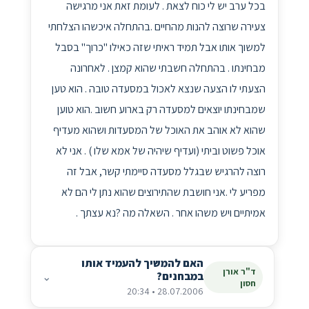
בכל ערב יש לי כוח לצאת . לעומת זאת אני מרגישה
צעירה שרוצה להנות מהחיים .בהתחלה איכשהו הצלחתי
למשוך אותו אבל תמיד ראיתי שזה כאילו "כרוך" בסבל
מבחינתו . בהתחלה חשבתי שהוא קמצן . לאחרונה
הצעתי לו הצעה שנצא לאכול במסעדה טובה . הוא טען
שמבחינתו יוצאים למסעדה רק בארוע חשוב .הוא טוען
שהוא לא אוהב את האוכל של המסעדות ושהוא מעדיף
אוכל פשוט וביתי (ועדיף שיהיה של אמא שלו ) . אני לא
רוצה להרגיש שבגלל מסעדה סיימתי קשר, אבל זה
מפריע לי .אני חושבת שהתירוצים שהוא נתן לי הם לא
אמיתיים ויש משהו אחר . השאלה מה ?נא עצתך .
האם להמשיך להעמיד אותו
ד"ר אורן
במבחנים?
⌄
חסון
28.07.2006 • 20:34