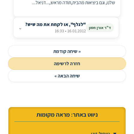
שלנו, וגם ביציאות מהבית,תודה מראש,....דניאל....
"לגלף", או לקחת את מה שיש?
⌄
ד"ר אורן חסון
16.01.2012 • 16:33
« שיחה קודמת
חזרה לרשימה
שיחה הבאה »
ניווט באתר: מראה מקומות
▼
טיפול זוגי