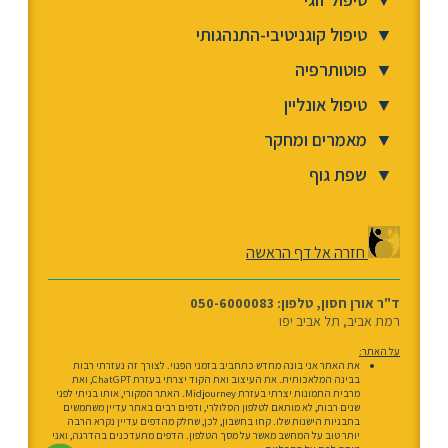
▼
טיפול קוגניטיבי-התנהגותי
▼
פוטותרפיה
▼
טיפול אונליין
▼
מאמרים ומחקר
▼
שפת גוף
חזרה אל דף הראשה
ד"ר אורן חסון, טלפון: 050-6000083
רמת אביב, תל אביב יפו
על האתר:
את האתר אני בונה מחדש כתחביב בזמני הפנוי. לצורך זה נעזרתי רבות
בבינה המלאכותית. את העיצוב ואת הקוד יצרתי בעזרת ChatGPT, ואת
מרבית התמונות יצרתי בעזרת Midjourney. האתר המקורי, אותו בניתי לפני
שנים רבות, לא מותאם לטלפון הסלולרי, ודפים רבים באתר עדיין משתמשים
בתבניות הישנות שלו. קחו בחשבון, לכן, שחלק מהדפים עדיין נקרא הרבה
יותר טוב על המחשב מאשר על מסך הטלפון. הדפים מתעדכנים בהדרגה, ואני