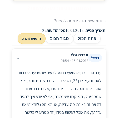
השמנה וזוגיות: מה לעשות?
כותרת: השמנה וזוגיות: מה לעשות?
תאריך פנייה:
16.01.2012
מס׳ הודעות:
2
חיפוש נושא
פתח הכול
סגור הכול
חברה שלי
⌄
דניאל
16.01.2012 • 01:54
ערב טוב,רציתי להתיעץ בנוגע לבעיה שמפריעה לי רבות
לאחרונה,אני בן 23, ויש לי חברה כבר שנתיים וחצי, אני
אוהב אותה והכל הולך בינינו בסדר,מלבד דבר אחד
שמפריע לי, היא קצת שמנמונת, אני לא יודע איך להגיד
לה את זה בצורה יפה ועדינה, אני לא מסוגל!ורציתי את
עזרתך, מה אוכל לעשות בנידון, זה מפריע לי בקשר